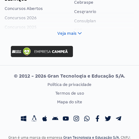
Cebraspe
Concursos Abertos
Cesgranrio
Concursos 2026
Consulplan
Concursos 2025
FCC
Veja mais
Concurso Nacional Unificado
FGV
Concurso Ibama
Idecan
Concurso MPU
Selecon
Editais publicados
Uniase
© 2012 - 2026 Gran Tecnologia e Educação S/A.
Vunesp
Política de privacidade
CONCURSOS POR PROFISSÃO
EXAME DE ORDEM
Termos de uso
Concursos Administrativos
OAB
Mapa do site
Concursos Educação
Prova OAB
Concursos Fiscais
Calendário OAB
Concursos Jurídicos
Questões OAB
Concursos Militares
Recursos OAB
Gran é uma marca da empresa
Gran Tecnologia e Educação S/A
, CNPJ: