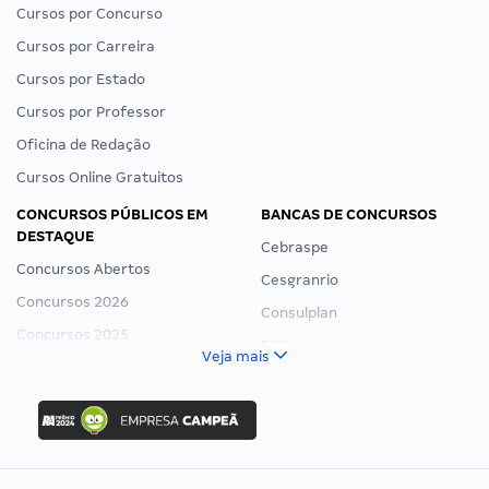
Cursos por Concurso
Cursos por Carreira
Cursos por Estado
Cursos por Professor
Oficina de Redação
Cursos Online Gratuitos
CONCURSOS PÚBLICOS EM
BANCAS DE CONCURSOS
DESTAQUE
Cebraspe
Concursos Abertos
Cesgranrio
Concursos 2026
Consulplan
Concursos 2025
FCC
Veja mais
Concurso Nacional Unificado
FGV
Concurso Ibama
Idecan
Concurso MPU
Selecon
Editais publicados
Uniase