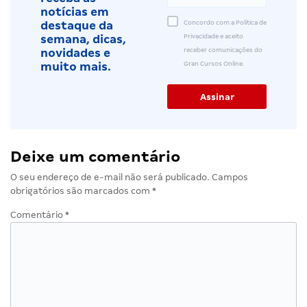
notícias em
Concordo com a Política de
destaque da
Privacidade e aceito
semana, dicas,
receber comunicações do
novidades e
Gran Cursos Online.
muito mais.
Deixe um comentário
O seu endereço de e-mail não será publicado.
Campos
obrigatórios são marcados com
*
Comentário
*