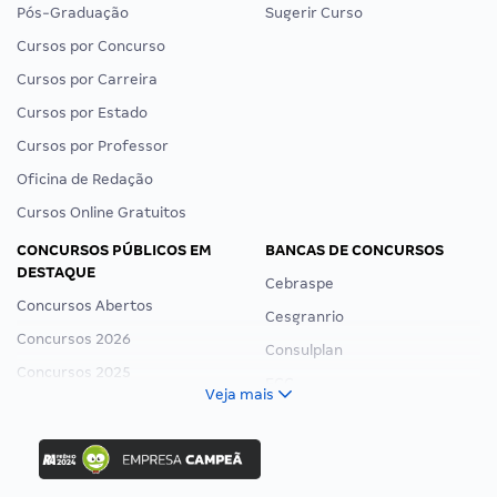
Pós-Graduação
Sugerir Curso
Cursos por Concurso
Cursos por Carreira
Cursos por Estado
Cursos por Professor
Oficina de Redação
Cursos Online Gratuitos
CONCURSOS PÚBLICOS EM
BANCAS DE CONCURSOS
DESTAQUE
Cebraspe
Concursos Abertos
Cesgranrio
Concursos 2026
Consulplan
Concursos 2025
FCC
Veja mais
Concurso Nacional Unificado
FGV
Concurso Ibama
Idecan
Concurso MPU
Selecon