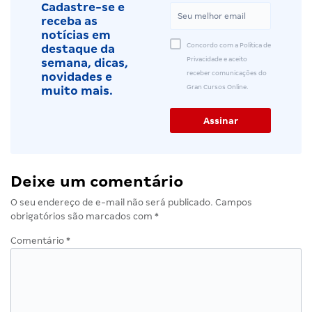
Cadastre-se e
receba as
notícias em
Concordo com a Política de
destaque da
Privacidade e aceito
semana, dicas,
receber comunicações do
novidades e
Gran Cursos Online.
muito mais.
Deixe um comentário
O seu endereço de e-mail não será publicado.
Campos
obrigatórios são marcados com
*
Comentário
*