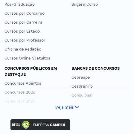
Pós-Graduação
Sugerir Curso
Cursos por Concurso
Cursos por Carreira
Cursos por Estado
Cursos por Professor
Oficina de Redação
Cursos Online Gratuitos
CONCURSOS PÚBLICOS EM
BANCAS DE CONCURSOS
DESTAQUE
Cebraspe
Concursos Abertos
Cesgranrio
Concursos 2026
Consulplan
Concursos 2025
FCC
Veja mais
Concurso Nacional Unificado
FGV
Concurso Ibama
Idecan
Concurso MPU
Selecon