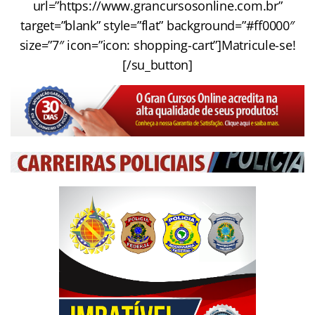
url=”https://www.grancursosonline.com.br”
target=”blank” style=”flat” background=”#ff0000″
size=”7″ icon=”icon: shopping-cart”]Matricule-se!
[/su_button]