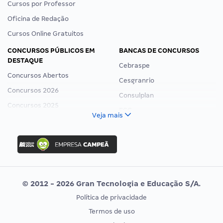
Cursos por Professor
Oficina de Redação
Cursos Online Gratuitos
CONCURSOS PÚBLICOS EM
BANCAS DE CONCURSOS
DESTAQUE
Cebraspe
Concursos Abertos
Cesgranrio
Concursos 2026
Consulplan
Concursos 2025
FCC
Veja mais
Concurso Nacional Unificado
FGV
Concurso Ibama
Idecan
Concurso MPU
Selecon
Editais publicados
Uniase
© 2012 - 2026 Gran Tecnologia e Educação S/A.
Vunesp
Política de privacidade
CONCURSOS POR PROFISSÃO
EXAME DE ORDEM
Termos de uso
Concursos Administrativos
OAB