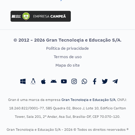
Concurso Nacional Unificado
FGV
Concurso Ibama
Idecan
Concurso MPU
Selecon
Editais publicados
Uniase
© 2012 - 2026 Gran Tecnologia e Educação S/A.
Vunesp
Política de privacidade
CONCURSOS POR PROFISSÃO
EXAME DE ORDEM
Termos de uso
Concursos Administrativos
OAB
Mapa do site
Concursos Educação
Prova OAB
Concursos Fiscais
Calendário OAB
Concursos Jurídicos
Questões OAB
Concursos Militares
Recursos OAB
Gran é uma marca da empresa
Gran Tecnologia e Educação S/A
, CNPJ:
Concursos Policiais
Exame de Ordem
18.260.822/0001-77, SBS Quadra 02, Bloco J, Lote 10, Edifício Carlton
Concursos Saúde
Tower, Sala 201, 2º Andar, Asa Sul, Brasília-DF, CEP 70.070-120.
Concursos Tribunais
Gran Tecnologia e Educação S/A - 2026 © Todos os direitos reservados ®
Residência Multiprofissional