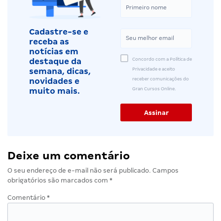
Cadastre-se e
receba as
notícias em
Concordo com a Política de
destaque da
Privacidade e aceito
semana, dicas,
receber comunicações do
novidades e
Gran Cursos Online.
muito mais.
Deixe um comentário
O seu endereço de e-mail não será publicado.
Campos
obrigatórios são marcados com
*
Comentário
*