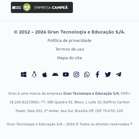
Concurso Ibama
Idecan
Concurso MPU
Selecon
Editais publicados
Uniase
© 2012 - 2026 Gran Tecnologia e Educação S/A.
Vunesp
Política de privacidade
CONCURSOS POR PROFISSÃO
EXAME DE ORDEM
Termos de uso
Concursos Administrativos
OAB
Mapa do site
Concursos Educação
Prova OAB
Concursos Fiscais
Calendário OAB
Concursos Jurídicos
Questões OAB
Concursos Militares
Recursos OAB
Gran é uma marca da empresa
Gran Tecnologia e Educação S/A
, CNPJ:
Concursos Policiais
Exame de Ordem
18.260.822/0001-77, SBS Quadra 02, Bloco J, Lote 10, Edifício Carlton
Concursos Saúde
Tower, Sala 201, 2º Andar, Asa Sul, Brasília-DF, CEP 70.070-120.
Concursos Tribunais
Gran Tecnologia e Educação S/A - 2026 © Todos os direitos reservados ®
Residência Multiprofissional