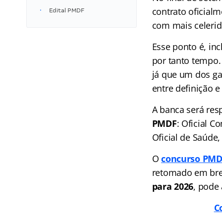
contrato oficia
Edital PMDF
com mais celeri
Esse ponto é, in
por tanto tempo
já que um dos g
entre definição e
A banca será res
PMDF
: Oficial C
Oficial de Saúde,
O
concurso PMDF
retomado em brev
para 2026
, pode 
C