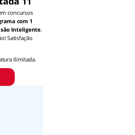
tada 11
 em concursos
grama com 1
isão Inteligente
.
o! Satisfação
tura Ilimitada.