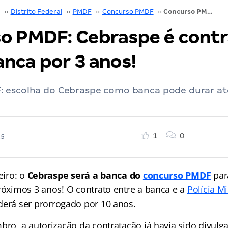
››
Distrito Federal
››
PMDF
››
Concurso PMDF
››
Concurso PMDF: Cebraspe é contratado como banca por 3 anos!
o PMDF: Cebraspe é cont
nca por 3 anos!
 escolha do Cebraspe como banca pode durar at
1
0
25
eiro: o
Cebraspe será a banca do
concurso PMDF
par
próximos 3 anos! O contrato entre a banca e a
Polícia Mi
derá ser prorrogado por 10 anos.
bro, a autorização da contratação já havia sido divulg