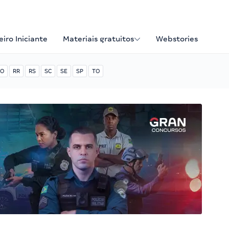
iro Iniciante
Materiais gratuitos
Webstories
O
RR
RS
SC
SE
SP
TO