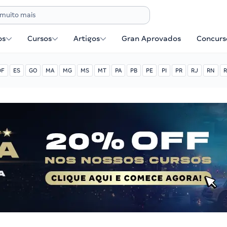
os
Cursos
Artigos
Gran Aprovados
Concurse
DF
ES
GO
MA
MG
MS
MT
PA
PB
PE
PI
PR
RJ
RN
R