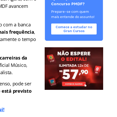
Concurso PMDF?
 PMDF avancem
Prepare-se com quem
mais entende do assunto!
to com a banca
Comece a estudar no
mais frequência
,
Gran Cursos
stamente o tempo
carreiras da
ficial Músico,
lista.
penso, pode ser
 está previsto
i!