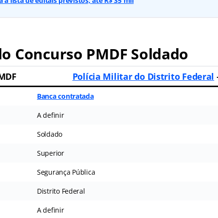
 a lista de editais previstos; até R$ 35 mil
o Concurso PMDF Soldado
PMDF
Polícia Militar do Distrito Federal
Banca contratada
A definir
Soldado
Superior
Segurança Pública
Distrito Federal
A definir