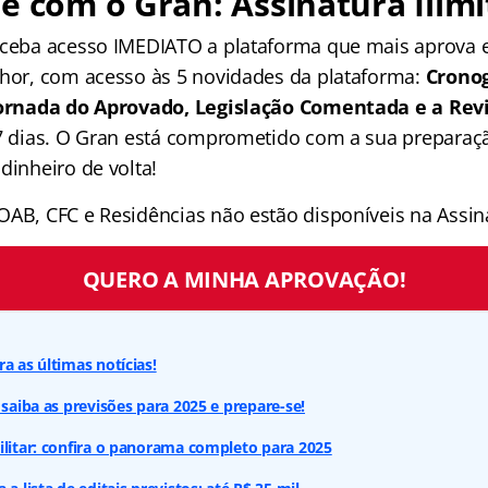
e com o Gran: Assinatura Ilimi
receba acesso IMEDIATO a plataforma que mais aprova
lhor, com acesso às 5 novidades da plataforma:
Crono
 Jornada do Aprovado, Legislação Comentada e a Rev
 7 dias. O Gran está comprometido com a sua preparaçã
dinheiro de volta!
OAB, CFC e Residências não estão disponíveis na Assina
QUERO A MINHA APROVAÇÃO!
a as últimas notícias!
 saiba as previsões para 2025 e prepare-se!
ilitar: confira o panorama completo para 2025