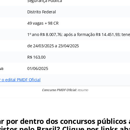
Segurança Pública
Distrito Federal
49 vagas + 98 CR
1º ano R$ 8.007,76; após a formação R$ 14.451,93; ten
de 24/03/2025 a 23/04/2025
R$ 163,00
va
01/06/2025
 o edital PMDF Oficial
Concurso PMDF Oficial:
resumo
ar por dentro dos concursos públicos 
istos pelo Brasil? Clique nos links ab