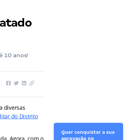
ratado
é 10 anos!
a diversas
litar do Distrito
Quer conquistar a sua
ada. Agora, com o
aprovação no