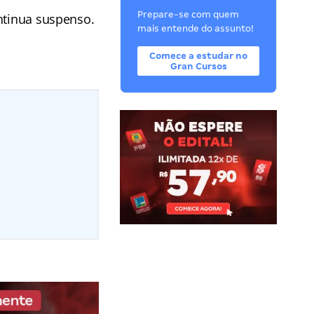
Prepare-se com quem
ntinua suspenso.
mais entende do assunto!
Comece a estudar no
Gran Cursos