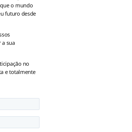
es que o mundo
eu futuro desde
ossos
r a sua
ticipação no
ta e totalmente