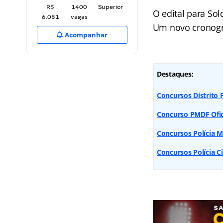
R$
1400
Superior
O edital para So
6.081
vagas
Um novo cronogr
Acompanhar
Destaques:
Concursos Distrito F
Concurso PMDF Ofic
Concursos Polícia M
Concursos Polícia C