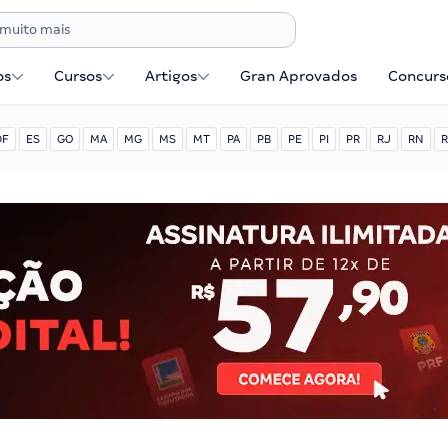
os
Cursos
Artigos
Gran Aprovados
Concurse
DF
ES
GO
MA
MG
MS
MT
PA
PB
PE
PI
PR
RJ
RN
R