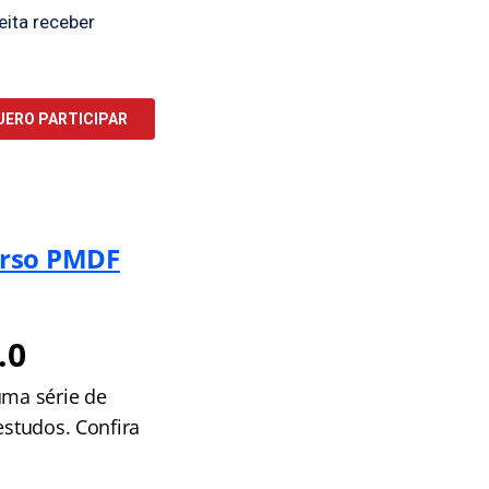
urso PMDF
.0
uma série de
estudos. Confira