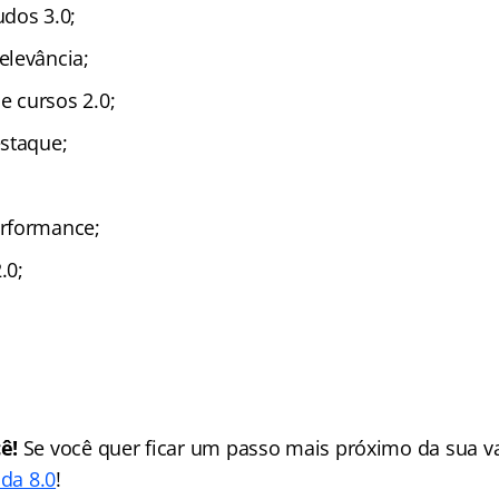
dos 3.0;
elevância;
 cursos 2.0;
staque;
rformance;
.0;
ê!
Se você quer ficar um passo mais próximo da sua va
ada 8.0
!