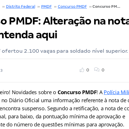
››
Distrito Federal
››
PMDF
››
Concurso PMDF
››
Concurso PMDF: Alteração na nota de corte; entenda aqui
o PMDF: Alteração na not
entenda aqui
ofertou 2.100 vagas para soldado nível superior.
0
0
23
eiro! Novidades sobre o
Concurso PMDF
! A
Polícia Mil
no Diário Oficial uma informação referente à nota de 
encontra suspenso. Segundo a retificação, a nota de co
nal, para baixo, da pontuação mínima de aprovação e
e do número de questões mínimas para aprovação.