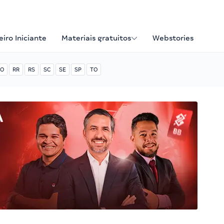
iro Iniciante
Materiais gratuitos
Webstories
O
RR
RS
SC
SE
SP
TO