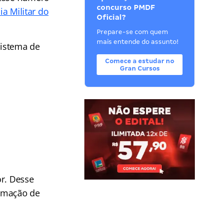
concurso PMDF
ia Militar do
Oficial?
Prepare-se com quem
mais entende do assunto!
sistema de
Comece a estudar no
Gran Cursos
or. Desse
ormação de