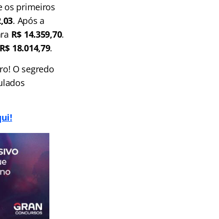
e os primeiros
2,03
. Após a
ara
R$ 14.359,70
.
R$ 18.014,79
.
iro! O segredo
mulados
ui!