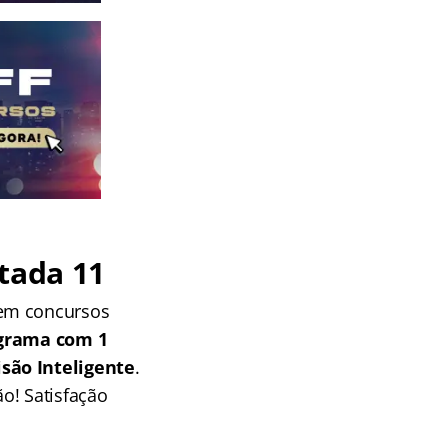
tada 11
 em concursos
grama com 1
isão Inteligente
.
o! Satisfação