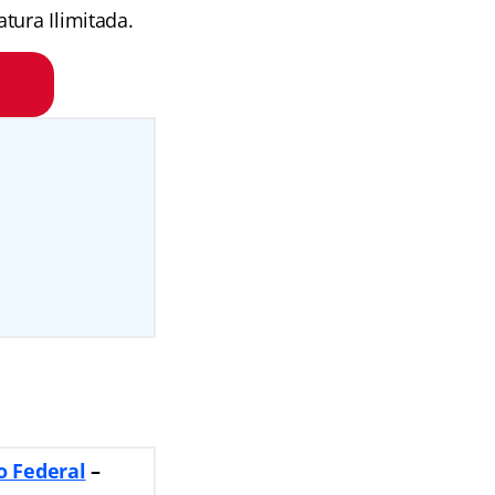
tura Ilimitada.
to Federal
–