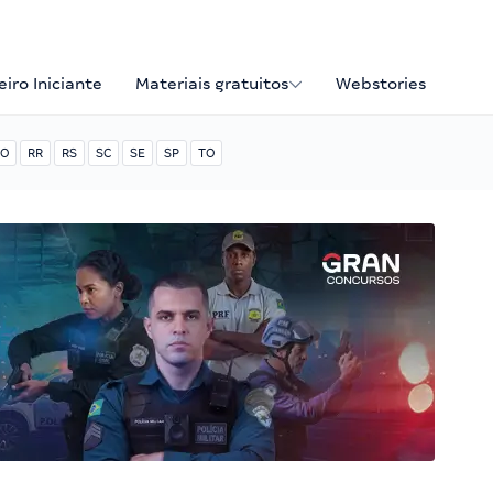
iro Iniciante
Materiais gratuitos
Webstories
O
RR
RS
SC
SE
SP
TO