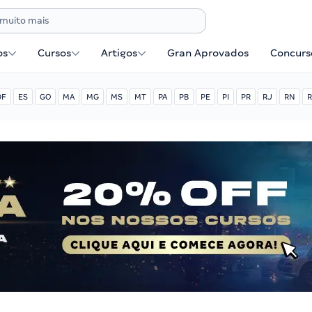
os
Cursos
Artigos
Gran Aprovados
Concurse
DF
ES
GO
MA
MG
MS
MT
PA
PB
PE
PI
PR
RJ
RN
R