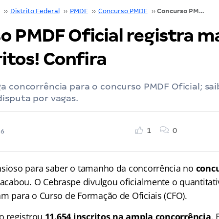
››
Distrito Federal
››
PMDF
››
Concurso PMDF
››
Concurso PMDF Oficial registra mais de 11 mil inscritos! Confira
o PMDF Oficial registra ma
ritos! Confira
ga concorrência para o concurso PMDF Oficial; sa
isputa por vagas.
1
0
26
nsioso para saber o tamanho da concorrência no
conc
 acabou. O Cebraspe divulgou oficialmente o quantitat
am para o Curso de Formação de Oficiais (CFO).
ão registrou
11.654 inscritos na ampla concorrência
.