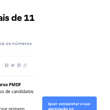
is de 11
iba os números
urso PMDF
ivo de candidatos
Quer conquistar a sua
 Esse número
aprovação no