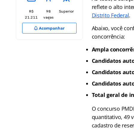
reflete o alto in
R$
98
Superior
Distrito Federal
.
21.211
vagas
Abaixo, você conf
Acompanhar
concorrência:
Ampla concorrê
Candidatos auto
Candidatos auto
Candidatos auto
Total geral de in
O concurso PMDF 
quantitativo, 49 
cadastro de reser