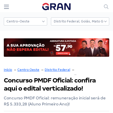
Início
››
Centro Oeste
››
Distrito Federal
››
PMDF
››
Concurso PMDF Oficial: confira aqui o
Concurso PMDF Oficial: confira
aqui o edital verticalizado!
Concurso PMDF Oficial: remuneração inicial será de
R$ 5.333,28 (Aluno Primeiro Ano)!