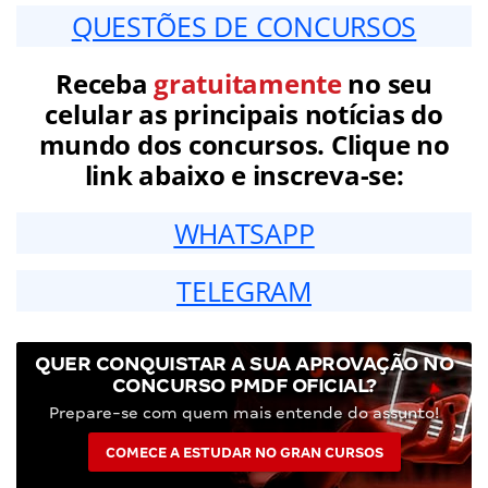
QUESTÕES DE CONCURSOS
Receba
gratuitamente
no seu
celular as principais notícias do
mundo dos concursos. Clique no
link abaixo e inscreva-se:
WHATSAPP
TELEGRAM
QUER CONQUISTAR A SUA APROVAÇÃO NO
CONCURSO PMDF OFICIAL?
Prepare-se com quem mais entende do assunto!
COMECE A ESTUDAR NO GRAN CURSOS