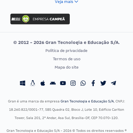
Veja mais
Concurso Nacional Unificado
FGV
Concurso Ibama
Idecan
Concurso MPU
Selecon
Editais publicados
Uniase
© 2012 - 2026 Gran Tecnologia e Educação S/A.
Vunesp
Política de privacidade
CONCURSOS POR PROFISSÃO
EXAME DE ORDEM
Termos de uso
Concursos Administrativos
OAB
Mapa do site
Concursos Educação
Prova OAB
Concursos Fiscais
Calendário OAB
Concursos Jurídicos
Questões OAB
Concursos Militares
Recursos OAB
Gran é uma marca da empresa
Gran Tecnologia e Educação S/A
, CNPJ:
Concursos Policiais
Exame de Ordem
18.260.822/0001-77, SBS Quadra 02, Bloco J, Lote 10, Edifício Carlton
Concursos Saúde
Tower, Sala 201, 2º Andar, Asa Sul, Brasília-DF, CEP 70.070-120.
Concursos Tribunais
Gran Tecnologia e Educação S/A - 2026 © Todos os direitos reservados ®