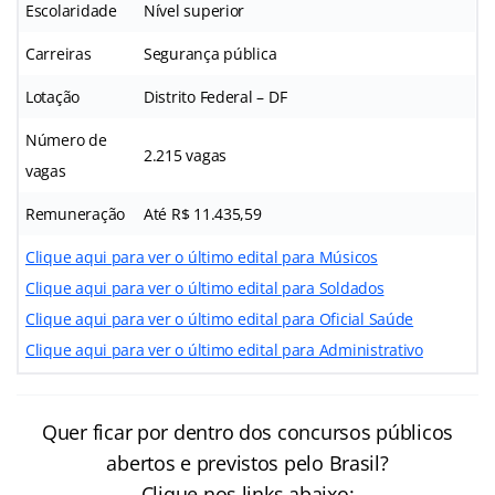
Escolaridade
Nível superior
Carreiras
Segurança pública
Lotação
Distrito Federal – DF
Número de
2.215 vagas
vagas
Remuneração
Até R$ 11.435,59
Clique aqui para ver o último edital para Músicos
Clique aqui para ver o último edital para Soldados
Clique aqui para ver o último edital para Oficial Saúde
Clique aqui para ver o último edital para Administrativo
Quer ficar por dentro dos concursos públicos
abertos e previstos pelo Brasil?
Clique nos links abaixo: