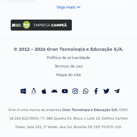
Concursos 2025
FCC
Veja mais
Concurso Nacional Unificado
FGV
Concurso Ibama
Idecan
Concurso MPU
Selecon
Editais publicados
Uniase
© 2012 - 2026 Gran Tecnologia e Educação S/A.
Vunesp
Política de privacidade
CONCURSOS POR PROFISSÃO
EXAME DE ORDEM
Termos de uso
Concursos Administrativos
OAB
Mapa do site
Concursos Educação
Prova OAB
Concursos Fiscais
Calendário OAB
Concursos Jurídicos
Questões OAB
Concursos Militares
Recursos OAB
Gran é uma marca da empresa
Gran Tecnologia e Educação S/A
, CNPJ:
Concursos Policiais
Exame de Ordem
18.260.822/0001-77, SBS Quadra 02, Bloco J, Lote 10, Edifício Carlton
Concursos Saúde
Tower, Sala 201, 2º Andar, Asa Sul, Brasília-DF, CEP 70.070-120.
Concursos Tribunais