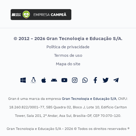
FGV
Concurso Ibama
Idecan
Concurso MPU
Selecon
Editais publicados
Uniase
© 2012 - 2026 Gran Tecnologia e Educação S/A.
Vunesp
Política de privacidade
CONCURSOS POR PROFISSÃO
EXAME DE ORDEM
Termos de uso
Concursos Administrativos
OAB
Mapa do site
Concursos Educação
Prova OAB
Concursos Fiscais
Calendário OAB
Concursos Jurídicos
Questões OAB
Concursos Militares
Recursos OAB
Gran é uma marca da empresa
Gran Tecnologia e Educação S/A
, CNPJ:
Concursos Policiais
Exame de Ordem
18.260.822/0001-77, SBS Quadra 02, Bloco J, Lote 10, Edifício Carlton
Concursos Saúde
Tower, Sala 201, 2º Andar, Asa Sul, Brasília-DF, CEP 70.070-120.
Concursos Tribunais
Gran Tecnologia e Educação S/A - 2026 © Todos os direitos reservados ®
Residência Multiprofissional