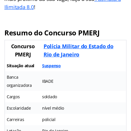
Ilimitada 8.0
!
Resumo do Concurso PMERJ
Concurso
Polícia Militar do Estado do
PMERJ
Rio de Janeiro
Situação atual
Suspenso
Banca
IBADE
organizadora
Cargos
soldado
Escolaridade
nível médio
Carreiras
policial
Lotação
Rio de Janeiro