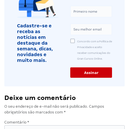
Cadastre-se e
receba as
notícias em
Concordo com a Política de
destaque da
Privacidade e aceito
semana, dicas,
receber comunicações do
novidades e
Gran Cursos Online.
muito mais.
Deixe um comentário
O seu endereço de e-mail não será publicado.
Campos
obrigatórios são marcados com
*
Comentário
*