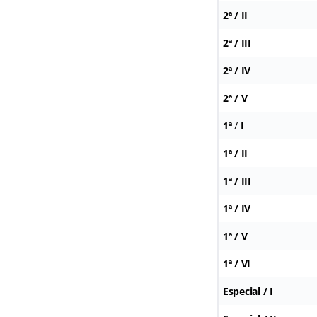
2ª
/
II
2ª
/
III
2ª
/
IV
2ª
/
V
1ª
/
I
1ª
/
II
1ª
/
III
1ª
/
IV
1ª
/
V
1ª
/
VI
Especial / I