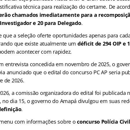
tificativa técnica para realização do certame. De acor
serão chamados imediatamente para a recomposição
 Investigador e 20 para Delegado
.
de que a seleção oferte oportunidades apenas para cada
erando que existe atualmente um
déficit de 294 OIP e
podem acontecer com rapidez.
m entrevista concedida em novembro de 2025, o gover
avia anunciado que o edital do concurso PC AP seria pu
e de 2026.
026, a comissão organizadora do edital foi publicada
 no dia 15, o governo do Amapá divulgou em suas rede
efinição
.
o menu com informações sobre o
concurso Polícia Civ