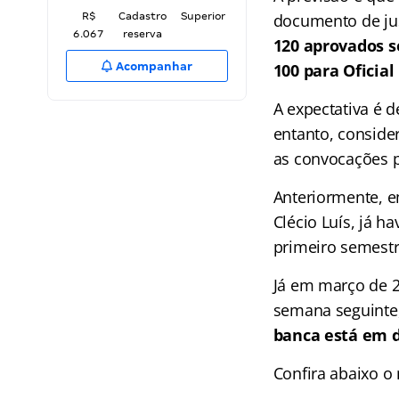
R$
Cadastro
Superior
documento de jus
6.067
reserva
120 aprovados 
Acompanhar
100 para Oficial
A expectativa é 
entanto, consid
as convocações 
Anteriormente, e
Clécio Luís, já h
primeiro semestr
Já em março de 2
semana seguinte,
banca está em d
Confira abaixo 