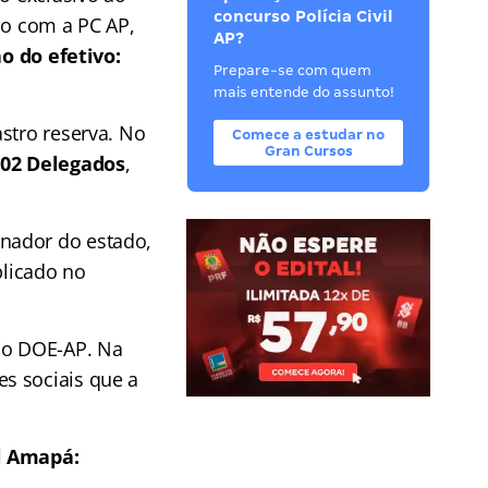
concurso Polícia Civil
do com a PC AP,
AP?
 do efetivo:
Prepare-se com quem
mais entende do assunto!
stro reserva. No
Comece a estudar no
Gran Cursos
 102 Delegados
,
nador do estado,
blicado no
 no DOE-AP. Na
s sociais que a
il Amapá: