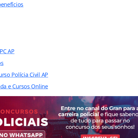
enefícios
 PC AP
os
so Polícia Civil AP
ada e Cursos Online