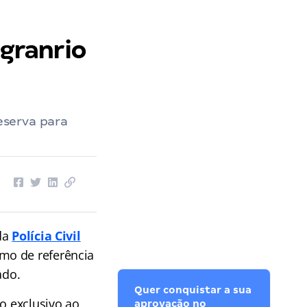
sgranrio
reserva para
da
Polícia Civil
rmo de referência
ado.
Quer conquistar a sua
o exclusivo ao
aprovação no