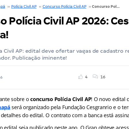
pá
››
Polícia Civil AP
››
Concurso Polícia Civil AP
››
Concurso Polícia Civil AP 2026: Cesgranrio é a banca!
 Polícia Civil AP 2026: Ce
a!
a Civil AP: edital deve ofertar vagas de cadastro 
gador. Publicação iminente!
4
16
26
ante sobre o
concurso Polícia Civil AP
! O novo edital 
mapá
será organizado pela Fundação Cesgranrio e o te
 detalhes do edital. O contrato com a banca está assin
o edital seja publicado neste ano. O Gran obteve acess