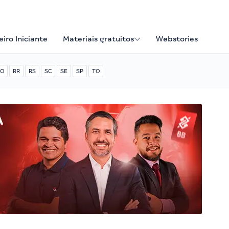
iro Iniciante
Materiais gratuitos
Webstories
O
RR
RS
SC
SE
SP
TO