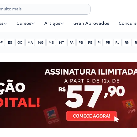
os
Cursos
Artigos
Gran Aprovados
Concurse
DF
ES
GO
MA
MG
MS
MT
PA
PB
PE
PI
PR
RJ
RN
R