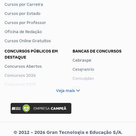
Cursos por Carreira
Cursos por Estado
Cursos por Professor
Oficina de Redação
Cursos Online Gratuitos
CONCURSOS PÚBLICOS EM
BANCAS DE CONCURSOS
DESTAQUE
Cebraspe
Concursos Abertos
Cesgranrio
Concursos 2026
Consulplan
Concursos 2025
FCC
Veja mais
Concurso Nacional Unificado
FGV
Concurso Ibama
Idecan
Concurso MPU
Selecon
Editais publicados
Uniase
© 2012 - 2026 Gran Tecnologia e Educação S/A.
Vunesp