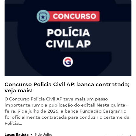
Concurso Polícia Civil AP: banca contratada;
veja mais!
O Concurso Polícia Civil AP teve mais um passo
importante rumo a publicação do edital! Nesta quinta-
feira, 9 de julho de 2026, a banca Fundação Cesgranrio
foi oficialmente contratada para conduzir o certame da
Polícia…
Lucas Batista
•
9 de Julho