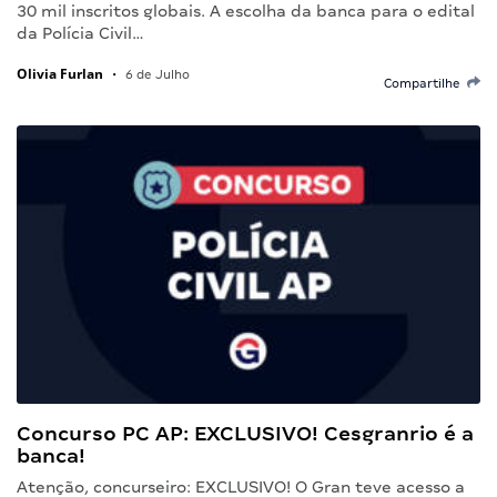
30 mil inscritos globais. A escolha da banca para o edital
da Polícia Civil…
Olivia Furlan
•
6 de Julho
Compartilhe
Concurso PC AP: EXCLUSIVO! Cesgranrio é a
banca!
Atenção, concurseiro: EXCLUSIVO! O Gran teve acesso a