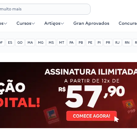
os
Cursos
Artigos
Gran Aprovados
Concurse
DF
ES
GO
MA
MG
MS
MT
PA
PB
PE
PI
PR
RJ
RN
R