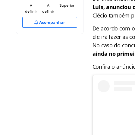
A
A
Superior
Luís, anunciou q
definir
definir
Clécio também po
Acompanhar
De acordo com o 
ele irá fazer as
No caso do conc
ainda no prime
Confira o anúncio