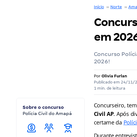
Início
››
Norte
››
Ama
Concurso
em 2026;
Concurso Políci
2026!
Por
Olivia Furlan
Publicado em
24/11/
1 min. de leitura
Concurseiro, tem
Sobre o concurso
Civil AP
. Após di
Polícia Civil do Amapá
certame da
Políc
Durante entrevis