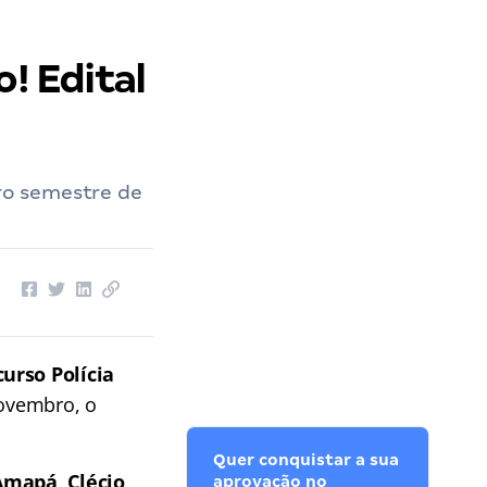
! Edital
iro semestre de
urso Polícia
novembro, o
Quer conquistar a sua
Amapá, Clécio
aprovação no