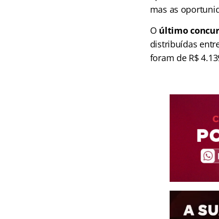
mas as oportunid
O
último concur
distribuídas ent
foram de R$ 4.139