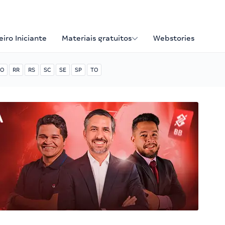
iro Iniciante
Materiais gratuitos
Webstories
O
RR
RS
SC
SE
SP
TO