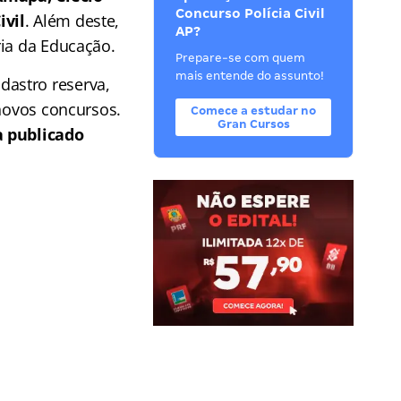
Concurso Polícia Civil
ivil
. Além deste,
AP?
ria da Educação.
Prepare-se com quem
mais entende do assunto!
astro reserva,
 novos concursos.
Comece a estudar no
Gran Cursos
a publicado