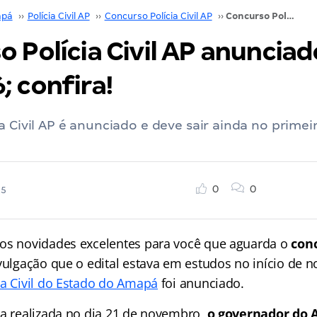
pá
››
Polícia Civil AP
››
Concurso Polícia Civil AP
››
Concurso Polícia Civil AP anunciado! Edital em 2026; confira!
 Polícia Civil AP anunciado
 confira!
a Civil AP é anunciado e deve sair ainda no prime
0
0
25
os novidades excelentes para você que aguarda o
conc
vulgação que o edital estava em estudos no início de 
ia Civil do Estado do Amapá
foi anunciado.
ta realizada no dia 21 de novembro,
o governador do 