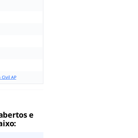
 Civil AP
abertos e
aixo: