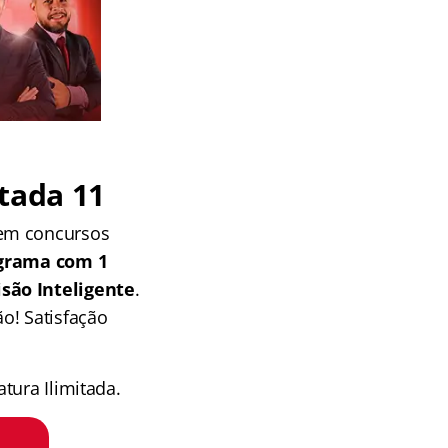
tada 11
 em concursos
grama com 1
isão Inteligente
.
o! Satisfação
tura Ilimitada.