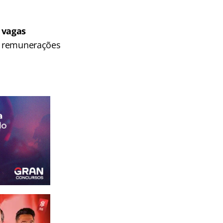
 vagas
as remunerações