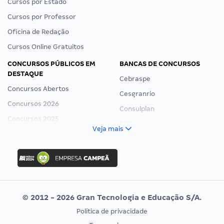
Cursos por Estado
Cursos por Professor
Oficina de Redação
Cursos Online Gratuitos
CONCURSOS PÚBLICOS EM
BANCAS DE CONCURSOS
DESTAQUE
Cebraspe
Concursos Abertos
Cesgranrio
Concursos 2026
Consulplan
Concursos 2025
FCC
Veja mais
Concurso Nacional Unificado
FGV
Concurso Ibama
Idecan
Concurso MPU
Selecon
Editais publicados
Uniase
© 2012 - 2026 Gran Tecnologia e Educação S/A.
Vunesp
Política de privacidade
CONCURSOS POR PROFISSÃO
EXAME DE ORDEM