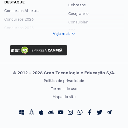
DESTAQUE
Cebraspe
Concursos Abertos
Cesgranrio
Concursos 2026
Consulplan
Concursos 2025
FCC
Veja mais
Concurso Nacional Unificado
FGV
Concurso Ibama
Idecan
Concurso MPU
Selecon
Editais publicados
Uniase
© 2012 - 2026 Gran Tecnologia e Educação S/A.
Vunesp
Política de privacidade
CONCURSOS POR PROFISSÃO
EXAME DE ORDEM
Termos de uso
Concursos Administrativos
OAB
Mapa do site
Concursos Educação
Prova OAB
Concursos Fiscais
Calendário OAB
Concursos Jurídicos
Questões OAB
Concursos Militares
Recursos OAB