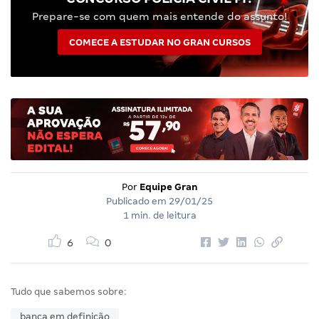
Prepare-se com quem mais entende do assunto!
COMECE A ESTUDAR NO GRAN CURSOS
Por
Equipe Gran
Publicado em
29/01/25
1 min. de leitura
6
0
Tudo que sabemos sobre:
banca em definição