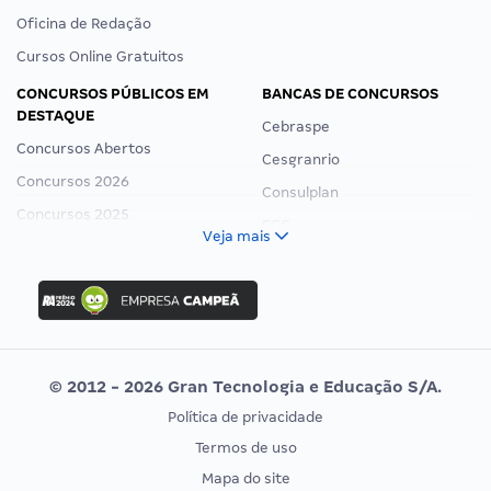
Oficina de Redação
Cursos Online Gratuitos
CONCURSOS PÚBLICOS EM
BANCAS DE CONCURSOS
DESTAQUE
Cebraspe
Concursos Abertos
Cesgranrio
Concursos 2026
Consulplan
Concursos 2025
FCC
Veja mais
Concurso Nacional Unificado
FGV
Concurso Ibama
Idecan
Concurso MPU
Selecon
Editais publicados
Uniase
© 2012 - 2026 Gran Tecnologia e Educação S/A.
Vunesp
Política de privacidade
CONCURSOS POR PROFISSÃO
EXAME DE ORDEM
Termos de uso
Concursos Administrativos
OAB
Mapa do site