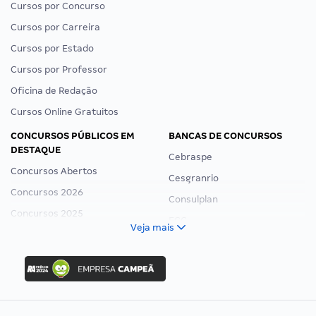
Cursos por Concurso
Cursos por Carreira
Cursos por Estado
Cursos por Professor
Oficina de Redação
Cursos Online Gratuitos
CONCURSOS PÚBLICOS EM
BANCAS DE CONCURSOS
DESTAQUE
Cebraspe
Concursos Abertos
Cesgranrio
Concursos 2026
Consulplan
Concursos 2025
FCC
Veja mais
Concurso Nacional Unificado
FGV
Concurso Ibama
Idecan
Concurso MPU
Selecon
Editais publicados
Uniase