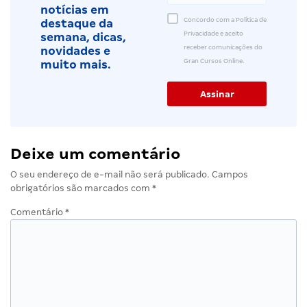
notícias em
Concordo com a Política de
destaque da
Privacidade e aceito
semana, dicas,
receber comunicações do
novidades e
Gran Cursos Online.
muito mais.
Deixe um comentário
O seu endereço de e-mail não será publicado.
Campos
obrigatórios são marcados com
*
Comentário
*