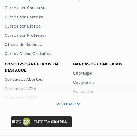
Cursos por Concurso
Cursos por Carreira
Cursos por Estado
Cursos por Professor
Oficina de Redação
Cursos Online Gratuitos
CONCURSOS PÚBLICOS EM
BANCAS DE CONCURSOS
DESTAQUE
Cebraspe
Concursos Abertos
Cesgranrio
Concursos 2026
Consulplan
Concursos 2025
FCC
Veja mais
Concurso Nacional Unificado
FGV
Concurso Ibama
Idecan
Concurso MPU
Selecon
Editais publicados