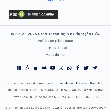
Concurso Nacional Unificado
FGV
Concurso Ibama
Idecan
Concurso MPU
Selecon
Editais publicados
Uniase
© 2012 - 2026 Gran Tecnologia e Educação S/A.
Vunesp
Política de privacidade
CONCURSOS POR PROFISSÃO
EXAME DE ORDEM
Termos de uso
Concursos Administrativos
OAB
Mapa do site
Concursos Educação
Prova OAB
Concursos Fiscais
Calendário OAB
Concursos Jurídicos
Questões OAB
Concursos Militares
Recursos OAB
Gran é uma marca da empresa
Gran Tecnologia e Educação S/A
, CNPJ:
Concursos Policiais
Exame de Ordem
18.260.822/0001-77, SBS Quadra 02, Bloco J, Lote 10, Edifício Carlton
Concursos Saúde
Tower, Sala 201, 2º Andar, Asa Sul, Brasília-DF, CEP 70.070-120.
Concursos Tribunais
Gran Tecnologia e Educação S/A - 2026 © Todos os direitos reservados ®
Residência Multiprofissional