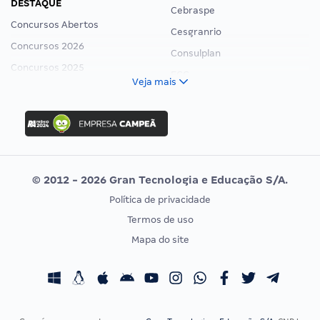
DESTAQUE
Cebraspe
Concursos Abertos
Cesgranrio
Concursos 2026
Consulplan
Concursos 2025
FCC
Veja mais
Concurso Nacional Unificado
FGV
Concurso Ibama
Idecan
Concurso MPU
Selecon
Editais publicados
Uniase
© 2012 - 2026 Gran Tecnologia e Educação S/A.
Vunesp
Política de privacidade
CONCURSOS POR PROFISSÃO
EXAME DE ORDEM
Termos de uso
Concursos Administrativos
OAB
Mapa do site
Concursos Educação
Prova OAB
Concursos Fiscais
Calendário OAB
Concursos Jurídicos
Questões OAB
Concursos Militares
Recursos OAB