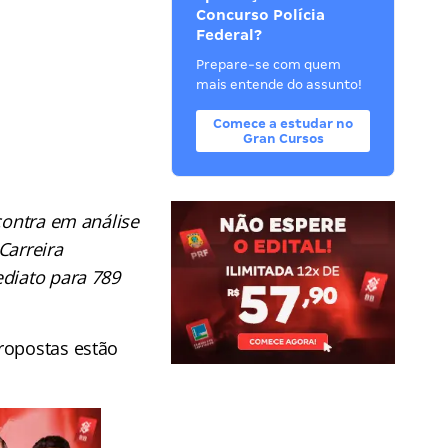
Concurso Polícia
Federal?
Prepare-se com quem
mais entende do assunto!
Comece a estudar no
Gran Cursos
contra em análise
Carreira
diato para 789
ropostas estão