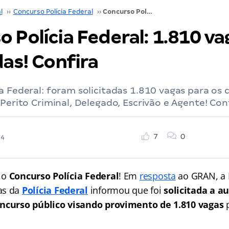
l
››
Concurso Polícia Federal
››
Concurso Polícia Federal: 1.810 vagas solicitadas! Confira
 Polícia Federal: 1.810 va
das! Confira
a Federal: foram solicitadas 1.810 vagas para os 
 Perito Criminal, Delegado, Escrivão e Agente! Con
7
0
24
 o
Concurso Polícia Federal
! Em
resposta
ao GRAN, a D
as da
Polícia Federal
informou que foi
solicitada a a
oncurso público visando provimento de 1.810 vagas
p