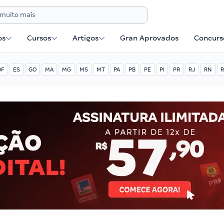
os
Cursos
Artigos
Gran Aprovados
Concurse
DF
ES
GO
MA
MG
MS
MT
PA
PB
PE
PI
PR
RJ
RN
R