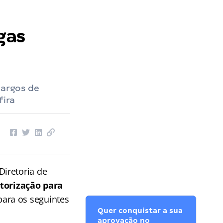
gas
cargos de
fira
iretoria de
utorização para
ara os seguintes
Quer conquistar a sua
aprovação no