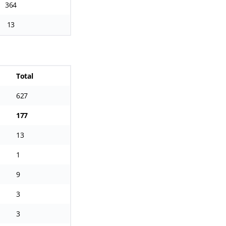
364
13
Total
627
177
13
1
9
3
3