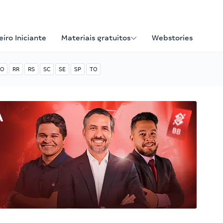
iro Iniciante
Materiais gratuitos
Webstories
O
RR
RS
SC
SE
SP
TO