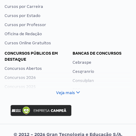
Cursos por Carreira
Cursos por Estado
Cursos por Professor
Oficina de Redação
Cursos Online Gratuitos
CONCURSOS PÚBLICOS EM
BANCAS DE CONCURSOS
DESTAQUE
Cebraspe
Concursos Abertos
Cesgranrio
Concursos 2026
Consulplan
Concursos 2025
FCC
Veja mais
Concurso Nacional Unificado
FGV
Concurso Ibama
Idecan
Concurso MPU
Selecon
Editais publicados
Uniase
© 2012 - 2026 Gran Tecnologia e Educação S/A.
Vunesp