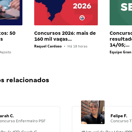
os: 50
Concursos 2026: mais de
Concurs
as
160 mil vagas…
resultad
14/05;…
Raquel Cardoso
•
Há 18 horas
Equipe Gran
Agosto
 relacionados
arah C.
Felipe F.
oncurso Enfermeiro PSF
Concurso T