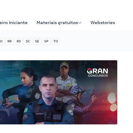
iro Iniciante
Materiais gratuitos
Webstories
O
RR
RS
SC
SE
SP
TO