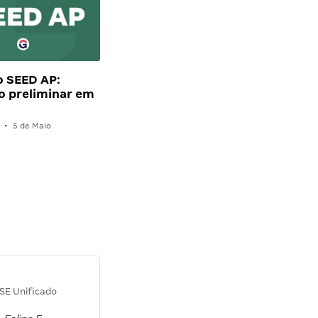
o SEED AP:
o preliminar em
•
5 de Maio
Diana M.
SE Unificado
Concurso SEPLAG CE