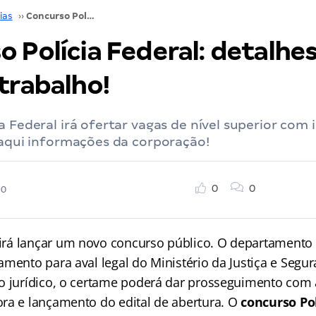
ias
››
Concurso Polícia Federal: detalhes sobre o órgão e trabalho!
 Polícia Federal: detalhe
trabalho!
a Federal irá ofertar vagas de nível superior com i
 aqui informações da corporação!
0
0
20
irá lançar um novo concurso público. O departamento
mento para aval legal do Ministério da Justiça e Segur
o jurídico, o certame poderá dar prosseguimento com 
ra e lançamento do edital de abertura. O
concurso Pol