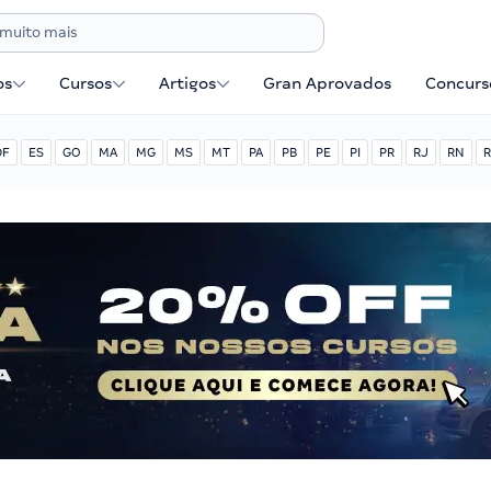
os
Cursos
Artigos
Gran Aprovados
Concurse
DF
ES
GO
MA
MG
MS
MT
PA
PB
PE
PI
PR
RJ
RN
R