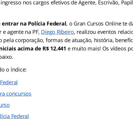
ingresso nos cargos efetivos de Agente, Escrivão, Papi
 entrar na Polícia Federal
, o Gran Cursos Online te d
r e agente na PF,
Diego Ribeiro
, realizou eventos relac
o pela corporação, formas de atuação, história, benefíc
iciais acima de R$ 12.441
e muito mais! Os vídeos p
baixo.
o o índice:
 Federal
ara concursos
urso
ícia Federal