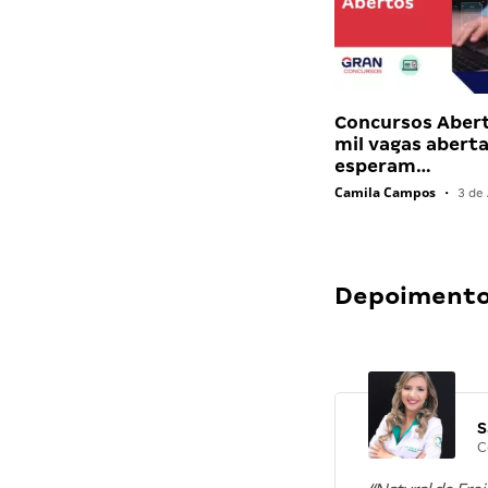
Concursos Abert
mil vagas abert
esperam…
Camila Campos
•
3 de 
Depoimentos
S
C