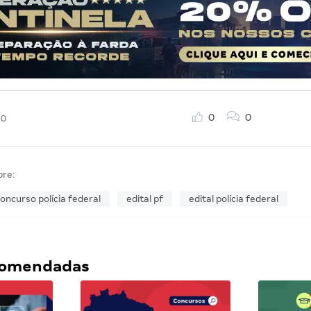
0
0
20
bre:
oncurso polícia federal
edital pf
edital polícia federal
ecomendadas