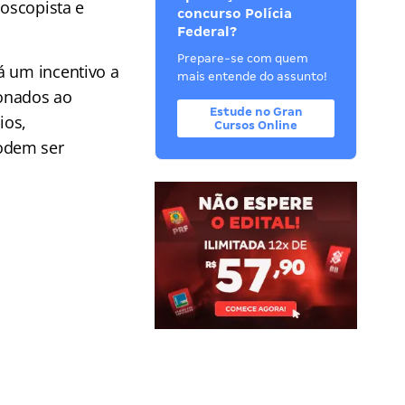
loscopista e
concurso Polícia
Federal?
Prepare-se com quem
á um incentivo a
mais entende do assunto!
ionados ao
Estude no Gran
ios,
Cursos Online
odem ser