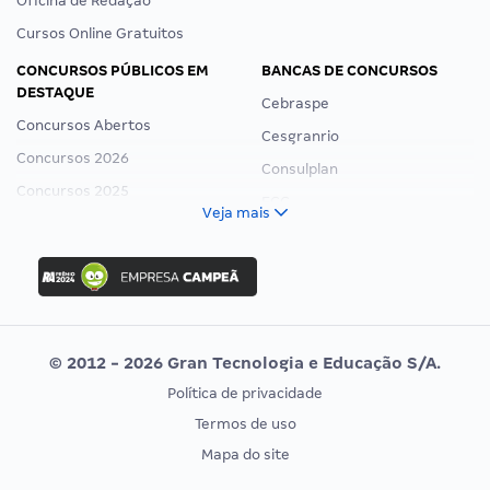
Oficina de Redação
Cursos Online Gratuitos
CONCURSOS PÚBLICOS EM
BANCAS DE CONCURSOS
DESTAQUE
Cebraspe
Concursos Abertos
Cesgranrio
Concursos 2026
Consulplan
Concursos 2025
FCC
Veja mais
Concurso Nacional Unificado
FGV
Concurso Ibama
Idecan
Concurso MPU
Selecon
Editais publicados
Uniase
© 2012 - 2026 Gran Tecnologia e Educação S/A.
Vunesp
Política de privacidade
CONCURSOS POR PROFISSÃO
EXAME DE ORDEM
Termos de uso
Concursos Administrativos
OAB
Mapa do site
Concursos Educação
Prova OAB