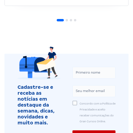
Cadastre-se e
receba as
notícias em
Concordo com a Política de
destaque da
Privacidade e aceito
semana, dicas,
receber comunicações do
novidades e
Gran Cursos Online.
muito mais.