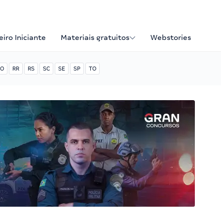
iro Iniciante
Materiais gratuitos
Webstories
O
RR
RS
SC
SE
SP
TO