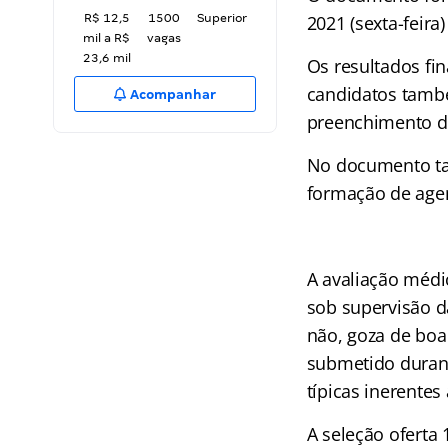
R$ 12,5
1500
Superior
2021 (sexta-feir
mil a R$
vagas
23,6 mil
Os resultados fin
candidatos tamb
Acompanhar
preenchimento da
No documento ta
formação de agen
A avaliação médic
sob supervisão da
não, goza de boa 
submetido durant
típicas inerentes
A seleção oferta