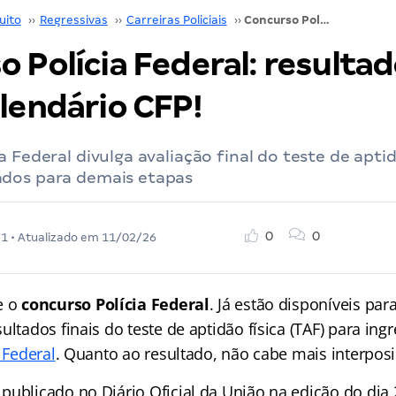
uito
››
Regressivas
››
Carreiras Policiais
››
Concurso Polícia Federal: resultado do TAF e calendário CFP!
 Polícia Federal: resulta
lendário CFP!
a Federal divulga avaliação final do teste de aptid
dos para demais etapas
0
0
21
• Atualizado em
11/02/26
e o
concurso Polícia Federal
. Já estão disponíveis par
ultados finais do teste de aptidão física (TAF) para in
 Federal
. Quanto ao resultado, não cabe mais interposi
publicado no Diário Oficial da União na edição do dia 