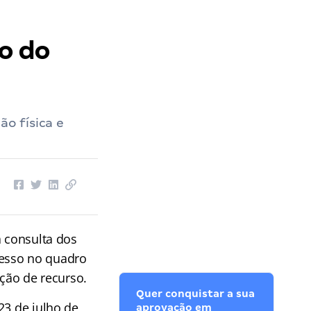
do do
ão física e
a consulta dos
gresso no quadro
ção de recurso.
Quer conquistar a sua
23 de julho de
aprovação em