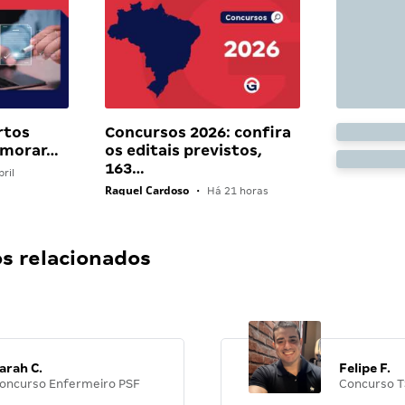
rtos
Concursos 2026: confira
 morar…
os editais previstos,
163…
ril
Raquel Cardoso
•
Há 21 horas
 relacionados
arah C.
Felipe F.
oncurso Enfermeiro PSF
Concurso T