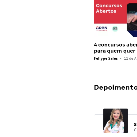
4 concursos abe
para quem quer
Fellype Sales
•
11 de Ab
Depoimentos
S
C