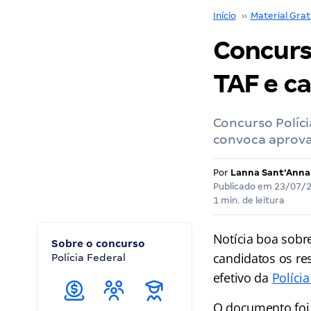
Início
››
Material Grat
Concurso
TAF e ca
Concurso Políci
convoca aprova
Por
Lanna Sant'Anna
Publicado em
23/07/
1 min. de leitura
Notícia boa sobr
Sobre o concurso
candidatos os res
Polícia Federal
efetivo da
Polícia
O documento foi 