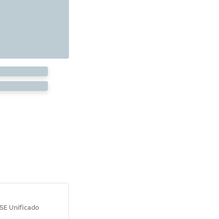
Diana M.
SE Unificado
Concurso SEPLAG CE