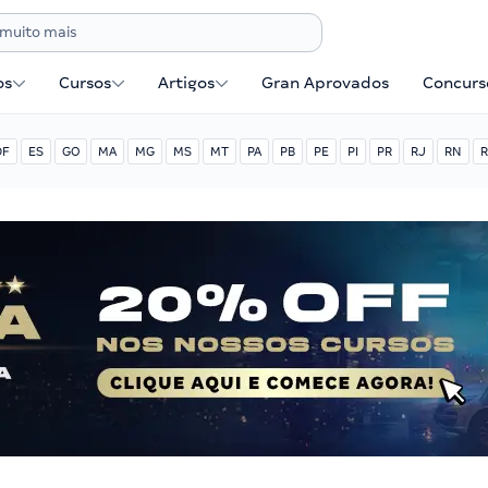
os
Cursos
Artigos
Gran Aprovados
Concurse
DF
ES
GO
MA
MG
MS
MT
PA
PB
PE
PI
PR
RJ
RN
R