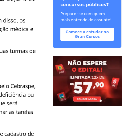
concursos públicos?
Prepare-se com quem
 disso, os
mais entende do assunto!
ação médica e
Comece a estudar no
Gran Cursos
uas turmas de
pelo Cebraspe,
deficiência ou
ue será
ar as tarefas
de cadastro de