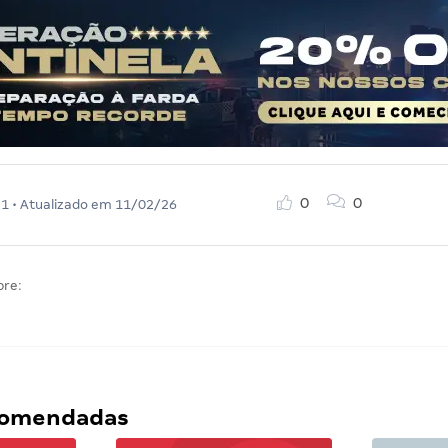
0
0
21
• Atualizado em
11/02/26
bre:
ecomendadas