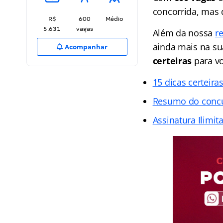
concorrida, mas 
R$
600
Médio
5.631
vagas
Além da nossa
r
ainda mais na su
Acompanhar
certeiras
para v
15 dicas certeira
Resumo do concur
Assinatura Ilimit