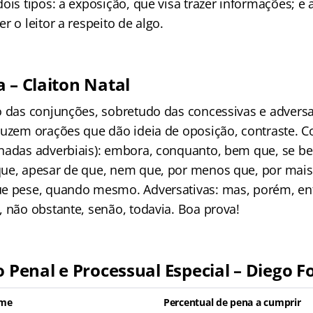
ois tipos: a exposição, que visa trazer informações; e
r o leitor a respeito de algo.
 – Claiton Natal
o das conjunções, sobretudo das concessivas e adversa
duzem orações que dão ideia de oposição, contraste. C
nadas adverbiais): embora, conquanto, bem que, se b
ue, apesar de que, nem que, por menos que, por mais
e pese, quando mesmo. Adversativas: mas, porém, ent
, não obstante, senão, todavia. Boa prova!
o Penal e Processual Especial – Diego F
ime
Percentual de pena a cumprir