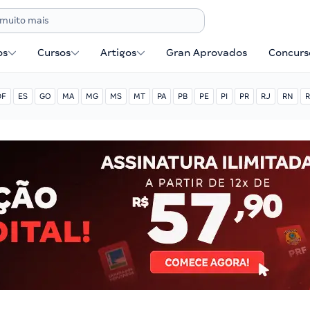
os
Cursos
Artigos
Gran Aprovados
Concurse
DF
ES
GO
MA
MG
MS
MT
PA
PB
PE
PI
PR
RJ
RN
R