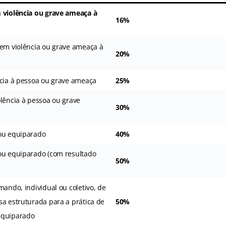
 violência ou grave ameaça à
16%
sem violência ou grave ameaça à
20%
ncia à pessoa ou grave ameaça
25%
lência à pessoa ou grave
30%
ou equiparado
40%
ou equiparado (com resultado
50%
mando, individual ou coletivo, de
sa estruturada para a prática de
50%
equiparado