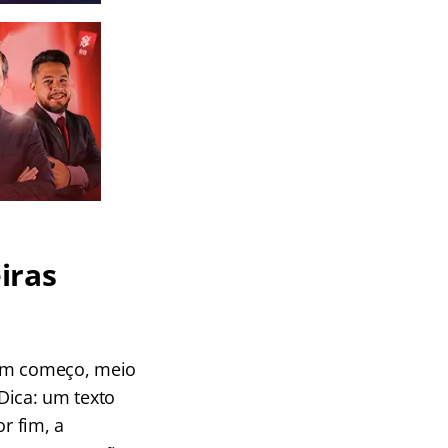
iras
 com começo, meio
 Dica: um texto
r fim, a