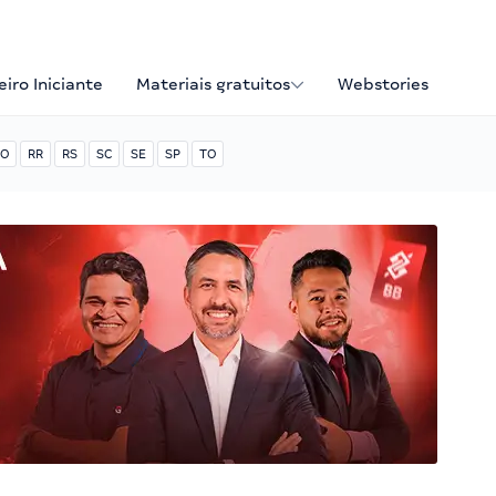
iro Iniciante
Materiais gratuitos
Webstories
O
RR
RS
SC
SE
SP
TO