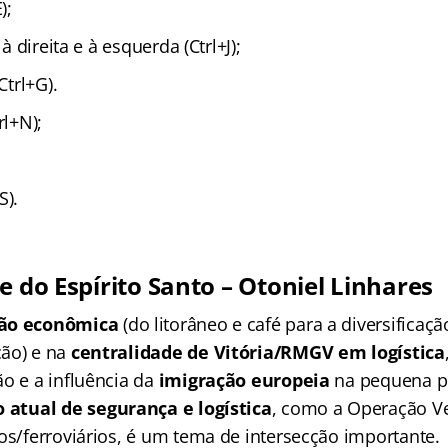
);
 à direita e à esquerda (Ctrl+J);
Ctrl+G).
rl+N);
S).
e do Espírito Santo – Otoniel Linhares
ão econômica
(do litorâneo e café para a diversificaç
ção) e na
centralidade de Vitória/RMGV em logística
ão e a influência da
imigração europeia
na pequena p
 atual de segurança e logística
, como a Operação V
os/ferroviários, é um tema de intersecção importante.