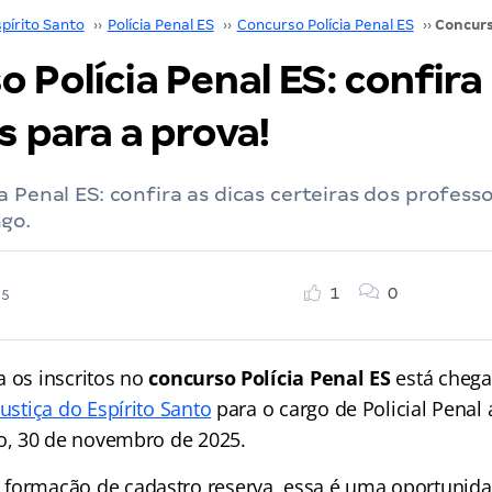
pírito Santo
››
Polícia Penal ES
››
Concurso Polícia Penal ES
››
 Polícia Penal ES: confira
s para a prova!
a Penal ES: confira as dicas certeiras dos profess
go.
1
0
25
a os inscritos no
concurso Polícia Penal ES
está chega
Justiça do Espírito Santo
para o cargo de Policial Pena
, 30 de novembro de 2025.
 formação de cadastro reserva, essa é uma oportunida