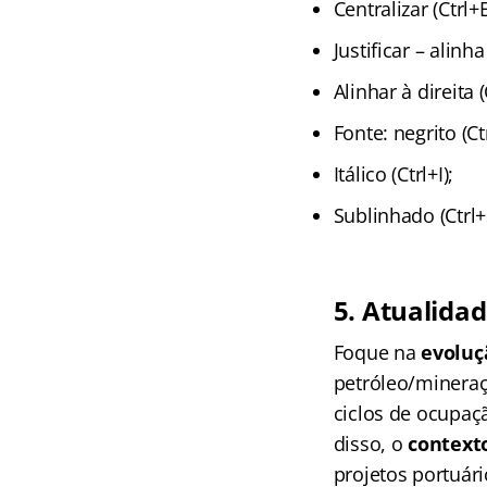
Centralizar (Ctrl+E
Justificar – alinha
Alinhar à direita (
Fonte: negrito (Ct
Itálico (Ctrl+I);
Sublinhado (Ctrl+
5. Atualidad
Foque na
evoluç
petróleo/minera
ciclos de ocupaç
disso, o
contexto
projetos portuári