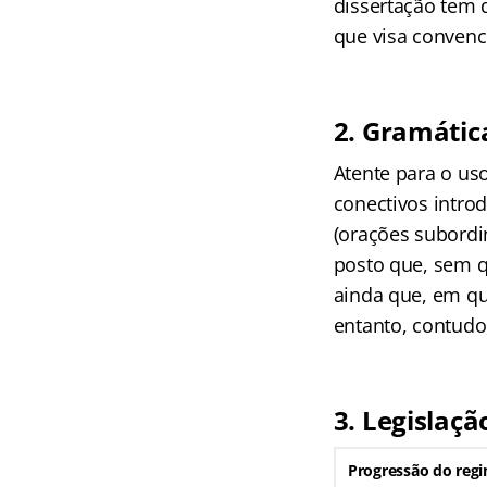
dissertação tem d
que visa convence
2. Gramática
Atente para o us
conectivos intro
(orações subordi
posto que, sem q
ainda que, em qu
entanto, contudo
3. Legislaçã
Progressão do reg