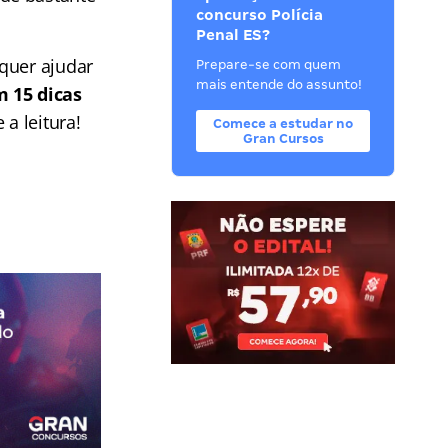
concurso Polícia
Penal ES?
 quer ajudar
Prepare-se com quem
mais entende do assunto!
 15 dicas
a leitura!
Comece a estudar no
Gran Cursos