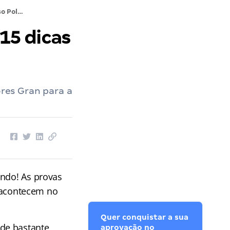
Concurso Polícia Penal ES: confira 15 dicas certeiras para a prova!
 15 dicas
ores Gran para a
ndo! As provas
l acontecem no
Quer conquistar a sua
de bastante
aprovação no