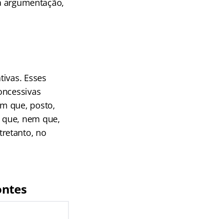
 a argumentação,
tivas. Esses
oncessivas
em que, posto,
 que, nem que,
retanto, no
ontes