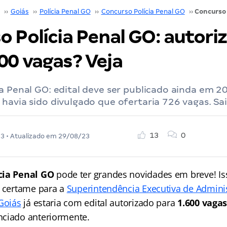
››
Goiás
››
Polícia Penal GO
››
Concurso Polícia Penal GO
››
o Polícia Penal GO: autori
00 vagas? Veja
a Penal GO: edital deve ser publicado ainda em 2
havia sido divulgado que ofertaria 726 vagas. Sa
13
0
23
• Atualizado em
29/08/23
cia Penal GO
pode ter grandes novidades em breve! Is
o certame para a
Superintend
ência
Executiva
de Admini
 Goiás
já estaria com edital autorizado para
1.600 vaga
nciado anteriormente.