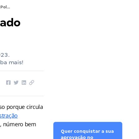
Concurso Polícia Penal GO: autorizado com 1.600 vagas? Veja
zado
023.
iba mais!
so porque circula
stração
s
, número bem
Quer conquistar a sua
aprovação no