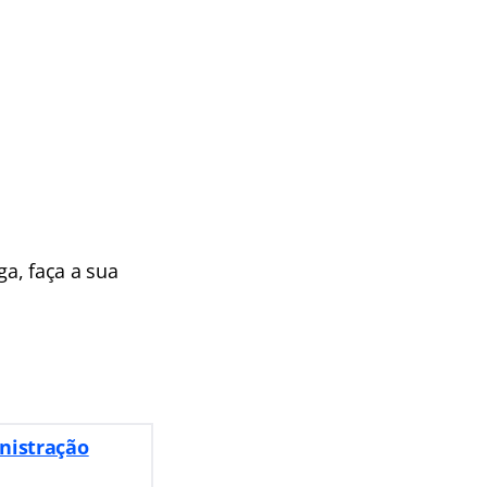
a, faça a sua
nistração