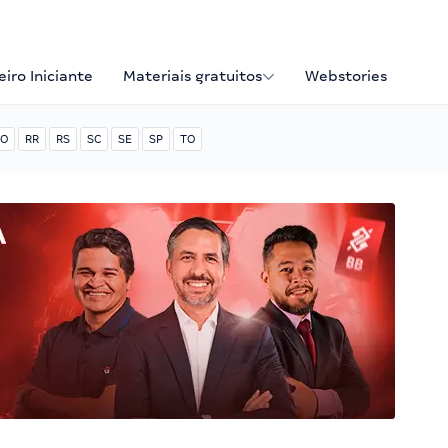
iro Iniciante
Materiais gratuitos
Webstories
O
RR
RS
SC
SE
SP
TO