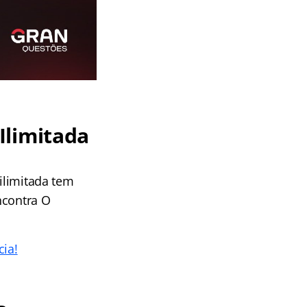
Ilimitada
 ilimitada tem
ncontra O
cia!