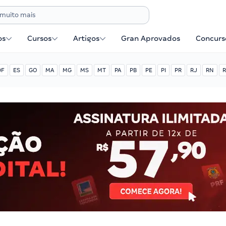
os
Cursos
Artigos
Gran Aprovados
Concurse
DF
ES
GO
MA
MG
MS
MT
PA
PB
PE
PI
PR
RJ
RN
R