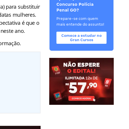
Concurso Polícia
a) para substituir
Penal GO?
datas mulheres.
Prepare-se com quem
ectativa é que o
mais entende do assunto!
 neste ano.
Comece a estudar no
Gran Cursos
formação.