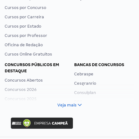
Cursos por Concurso
Cursos por Carreira
Cursos por Estado
Cursos por Professor
Oficina de Redação
Cursos Online Gratuitos
CONCURSOS PÚBLICOS EM
BANCAS DE CONCURSOS
DESTAQUE
Cebraspe
Concursos Abertos
Cesgranrio
Concursos 2026
Consulplan
Concursos 2025
FCC
Veja mais
Concurso Nacional Unificado
FGV
Concurso Ibama
Idecan
Concurso MPU
Selecon
Editais publicados