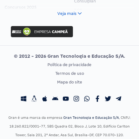
Consulplan
Concursos 2025
FCC
Veja mais
Concurso Nacional Unificado
FGV
Concurso Ibama
Idecan
Concurso MPU
Selecon
Editais publicados
Uniase
© 2012 - 2026 Gran Tecnologia e Educação S/A.
Vunesp
Política de privacidade
CONCURSOS POR PROFISSÃO
EXAME DE ORDEM
Termos de uso
Concursos Administrativos
OAB
Mapa do site
Concursos Educação
Prova OAB
Concursos Fiscais
Calendário OAB
Concursos Jurídicos
Questões OAB
Concursos Militares
Recursos OAB
Gran é uma marca da empresa
Gran Tecnologia e Educação S/A
, CNPJ:
Concursos Policiais
Exame de Ordem
18.260.822/0001-77, SBS Quadra 02, Bloco J, Lote 10, Edifício Carlton
Concursos Saúde
Tower, Sala 201, 2º Andar, Asa Sul, Brasília-DF, CEP 70.070-120.