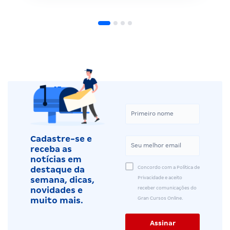
Cadastre-se e
receba as
notícias em
Concordo com a Política de
destaque da
Privacidade e aceito
semana, dicas,
receber comunicações do
novidades e
Gran Cursos Online.
muito mais.