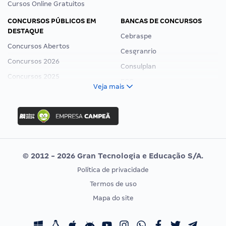
Cursos Online Gratuitos
CONCURSOS PÚBLICOS EM
BANCAS DE CONCURSOS
DESTAQUE
Cebraspe
Concursos Abertos
Cesgranrio
Concursos 2026
Consulplan
Concursos 2025
FCC
Veja mais
Concurso Nacional Unificado
FGV
Concurso Ibama
Idecan
Concurso MPU
Selecon
Editais publicados
Uniase
© 2012 - 2026 Gran Tecnologia e Educação S/A.
Vunesp
Política de privacidade
CONCURSOS POR PROFISSÃO
EXAME DE ORDEM
Termos de uso
Concursos Administrativos
OAB
Mapa do site
Concursos Educação
Prova OAB
Concursos Fiscais
Calendário OAB