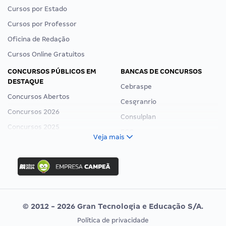
Cursos por Estado
Cursos por Professor
Oficina de Redação
Cursos Online Gratuitos
CONCURSOS PÚBLICOS EM
BANCAS DE CONCURSOS
DESTAQUE
Cebraspe
Concursos Abertos
Cesgranrio
Concursos 2026
Consulplan
Concursos 2025
FCC
Veja mais
Concurso Nacional Unificado
FGV
Concurso Ibama
Idecan
Concurso MPU
Selecon
Editais publicados
Uniase
© 2012 - 2026 Gran Tecnologia e Educação S/A.
Vunesp
Política de privacidade
CONCURSOS POR PROFISSÃO
EXAME DE ORDEM