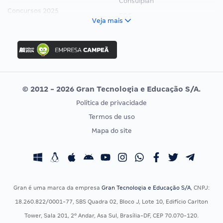
Consulplan
Concursos 2025
FCC
Veja mais
Concurso Nacional Unificado
FGV
Concurso Ibama
Idecan
Concurso MPU
Selecon
Editais publicados
Uniase
© 2012 - 2026 Gran Tecnologia e Educação S/A.
Vunesp
Política de privacidade
CONCURSOS POR PROFISSÃO
EXAME DE ORDEM
Termos de uso
Concursos Administrativos
OAB
Mapa do site
Concursos Educação
Prova OAB
Concursos Fiscais
Calendário OAB
Concursos Jurídicos
Questões OAB
Concursos Militares
Recursos OAB
Gran é uma marca da empresa
Gran Tecnologia e Educação S/A
, CNPJ:
Concursos Policiais
Exame de Ordem
18.260.822/0001-77, SBS Quadra 02, Bloco J, Lote 10, Edifício Carlton
Concursos Saúde
Tower, Sala 201, 2º Andar, Asa Sul, Brasília-DF, CEP 70.070-120.