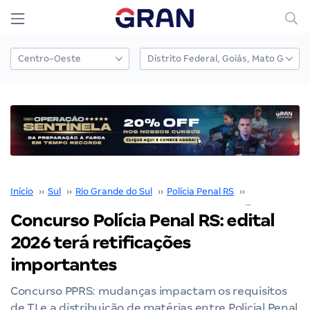
Início
››
Sul
››
Rio Grande do Sul
››
Polícia Penal RS
››
Concurso Polí
Concurso Polícia Penal RS: edital
2026 terá retificações
importantes
Concurso PPRS: mudanças impactam os requisitos
de TI e a distribuição de matérias entre Policial Penal