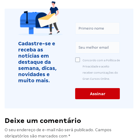
Cadastre-se e
receba as
notícias em
Concordo com a Política de
destaque da
Privacidade e aceito
semana, dicas,
receber comunicações do
novidades e
Gran Cursos Online.
muito mais.
Deixe um comentário
O seu endereço de e-mail não será publicado.
Campos
obrigatórios são marcados com
*