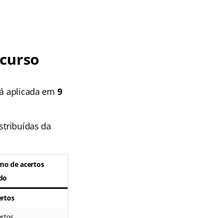
ncurso
á aplicada em
9
istribuídas da
mo de acertos
ido
ertos
ertos