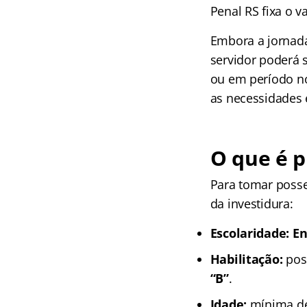
Penal RS fixa o v
Embora a jornada
servidor poderá 
ou em período no
as necessidades 
O que é p
Para tomar posse
da investidura:
Escolaridade:
En
Habilitação:
poss
“B”
.
Idade:
mínima de