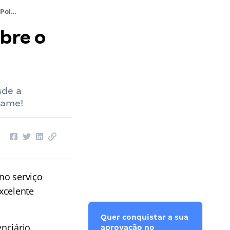
Concurso Polícia Penal RS: tudo sobre o cargo de Técnico Administrativo!
obre o
sde a
xame!
no serviço
xcelente
Quer conquistar a sua
enciário
aprovação no