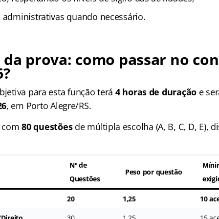
s administrativas quando necessário.
 da prova: como passar no co
6?
bjetiva para esta função terá
4 horas de duração
e ser
26
, em Porto Alegre/RS.
á com
80 questões
de múltipla escolha (A, B, C, D, E), d
Nº de
Míni
Peso por questão
Questões
exig
20
1,25
10 ac
/Direito
30
1,25
15 ac