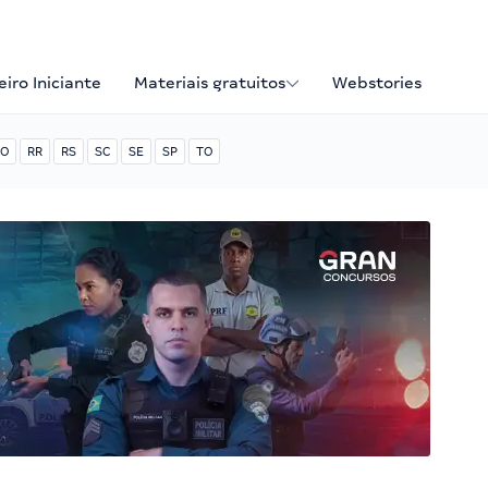
iro Iniciante
Materiais gratuitos
Webstories
O
RR
RS
SC
SE
SP
TO