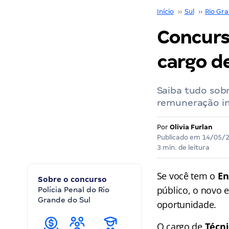
Início
››
Sul
››
Rio Gra
Concurso
cargo d
Saiba tudo sobr
remuneração ini
Por
Olivia Furlan
Publicado em
14/05/
3 min. de leitura
Se você tem o
En
Sobre o concurso
público, o novo 
Polícia Penal do Rio
Grande do Sul
oportunidade.
O cargo de
Técni