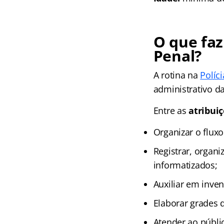
O que faz
Penal?
A rotina na
Políc
administrativo da
Entre as
atribuiç
Organizar o fluxo
Registrar, organ
informatizados;
Auxiliar em inven
Elaborar grades 
Atender ao públic