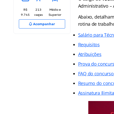
Administrativo –
R$
213
Médio e
9.745
vagas
Superior
Abaixo, detalhamo
rotina de trabalh
Acompanhar
Salário para Técn
Requisitos
Atribuições
Prova do concurs
FAQ do concurso
Resumo do concur
Assinatura Ilimit