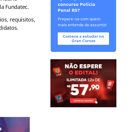
concurso Polícia
la Fundatec.
Penal RS?
os, requisitos,
Prepare-se com quem
mais entende do assunto!
didatos.
Comece a estudar no
Gran Cursos