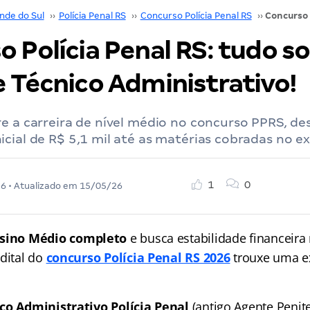
nde do Sul
››
Polícia Penal RS
››
Concurso Polícia Penal RS
››
 Polícia Penal RS: tudo s
e Técnico Administrativo!
e a carreira de nível médio no concurso PPRS, de
cial de R$ 5,1 mil até as matérias cobradas no e
1
0
26
• Atualizado em
15/05/26
sino Médio completo
e busca estabilidade financeira 
edital do
concurso Polícia Penal RS 2026
trouxe uma e
co Administrativo Polícia Penal
(antigo Agente Penit