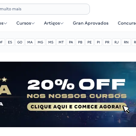
os
Cursos
Artigos
Gran Aprovados
Concurse
DF
ES
GO
MA
MG
MS
MT
PA
PB
PE
PI
PR
RJ
RN
R