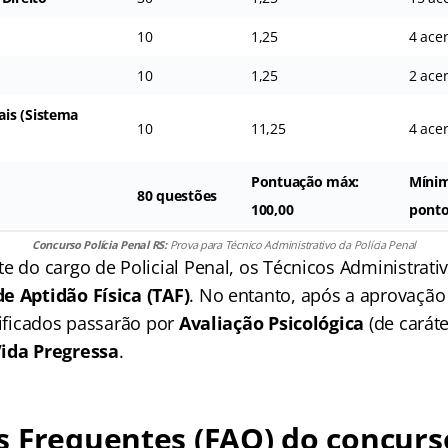
10
1,25
4 ace
10
1,25
2 ace
is (Sistema
10
11,25
4 ace
Pontuação máx:
Mínim
80 questões
100,00
pont
Concurso Polícia Penal RS:
Prova para Técnico Administrativo da Polícia Penal
te do cargo de Policial Penal, os Técnicos Administrati
e Aptidão Física (TAF)
. No entanto, após a aprovação
sificados passarão por
Avaliação Psicológica
(de caráte
Vida Pregressa
.
 Frequentes (FAQ) do concurso