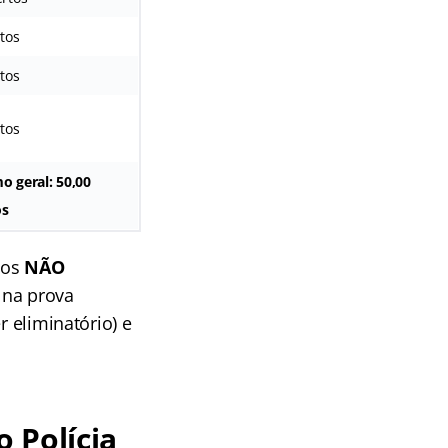
rtos
rtos
rtos
o geral: 50,00
os
vos
NÃO
 na prova
r eliminatório) e
 Polícia