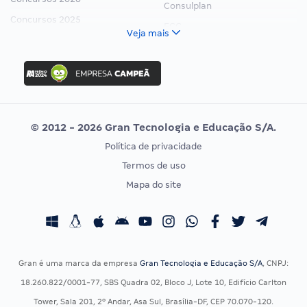
Consulplan
Concursos 2025
FCC
Veja mais
Concurso Nacional Unificado
FGV
Concurso Ibama
Idecan
Concurso MPU
Selecon
Editais publicados
Uniase
© 2012 - 2026 Gran Tecnologia e Educação S/A.
Vunesp
Política de privacidade
CONCURSOS POR PROFISSÃO
EXAME DE ORDEM
Termos de uso
Concursos Administrativos
OAB
Mapa do site
Concursos Educação
Prova OAB
Concursos Fiscais
Calendário OAB
Concursos Jurídicos
Questões OAB
Concursos Militares
Recursos OAB
Gran é uma marca da empresa
Gran Tecnologia e Educação S/A
, CNPJ:
Concursos Policiais
Exame de Ordem
18.260.822/0001-77, SBS Quadra 02, Bloco J, Lote 10, Edifício Carlton
Concursos Saúde
Tower, Sala 201, 2º Andar, Asa Sul, Brasília-DF, CEP 70.070-120.