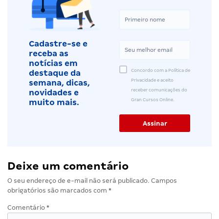
Cadastre-se e
receba as
notícias em
Concordo com a Política de
destaque da
Privacidade e aceito
semana, dicas,
receber comunicações do
novidades e
Gran Cursos Online.
muito mais.
Deixe um comentário
O seu endereço de e-mail não será publicado.
Campos
obrigatórios são marcados com
*
Comentário
*