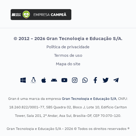
FGV
Concurso Ibama
Idecan
Concurso MPU
Selecon
Editais publicados
Uniase
© 2012 - 2026 Gran Tecnologia e Educação S/A.
Vunesp
Política de privacidade
CONCURSOS POR PROFISSÃO
EXAME DE ORDEM
Termos de uso
Concursos Administrativos
OAB
Mapa do site
Concursos Educação
Prova OAB
Concursos Fiscais
Calendário OAB
Concursos Jurídicos
Questões OAB
Concursos Militares
Recursos OAB
Gran é uma marca da empresa
Gran Tecnologia e Educação S/A
, CNPJ:
Concursos Policiais
Exame de Ordem
18.260.822/0001-77, SBS Quadra 02, Bloco J, Lote 10, Edifício Carlton
Concursos Saúde
Tower, Sala 201, 2º Andar, Asa Sul, Brasília-DF, CEP 70.070-120.
Concursos Tribunais
Gran Tecnologia e Educação S/A - 2026 © Todos os direitos reservados ®
Residência Multiprofissional