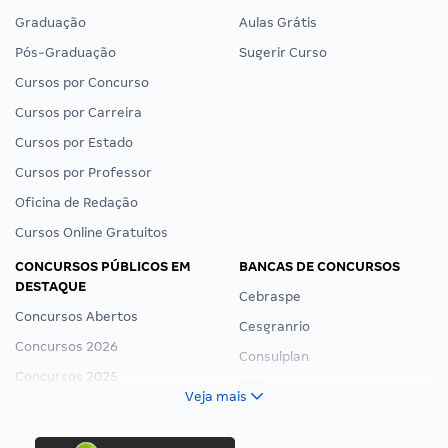
Graduação
Aulas Grátis
Pós-Graduação
Sugerir Curso
Cursos por Concurso
Cursos por Carreira
Cursos por Estado
Cursos por Professor
Oficina de Redação
Cursos Online Gratuitos
CONCURSOS PÚBLICOS EM
BANCAS DE CONCURSOS
DESTAQUE
Cebraspe
Concursos Abertos
Cesgranrio
Concursos 2026
Consulplan
Concursos 2025
FCC
Veja mais
Concurso Nacional Unificado
FGV
Concurso Ibama
Idecan