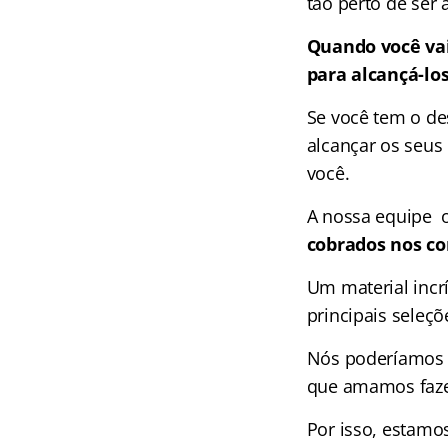
tão perto de ser 
Quando você vai
para alcançá-lo
Se você tem o de
alcançar os seus 
você.
A nossa equipe 
cobrados nos co
Um material incr
principais seleçõ
Nós poderíamos c
que amamos faze
Por isso, estamo