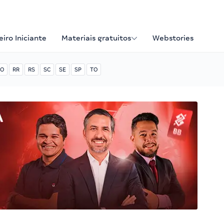
iro Iniciante
Materiais gratuitos
Webstories
O
RR
RS
SC
SE
SP
TO