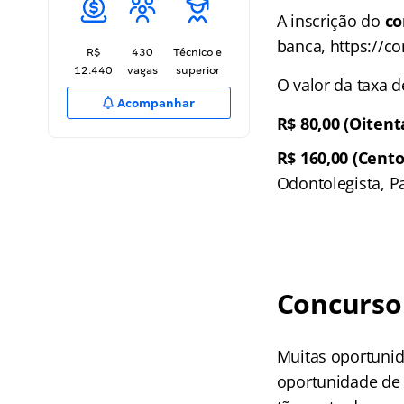
A inscrição do
co
banca, https://c
R$
430
Técnico e
12.440
vagas
superior
O valor da taxa d
Acompanhar
R$ 80,00 (Oitent
R$ 160,00 (Cento
Odontolegista, Pa
Concurso 
Muitas oportunid
oportunidade de 