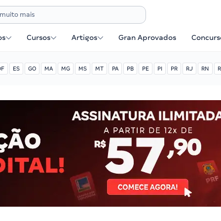
os
Cursos
Artigos
Gran Aprovados
Concurse
DF
ES
GO
MA
MG
MS
MT
PA
PB
PE
PI
PR
RJ
RN
R