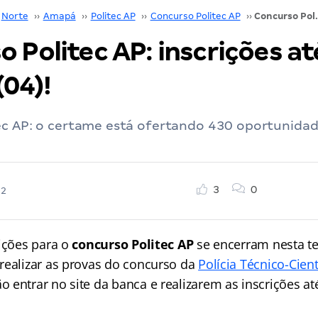
Norte
››
Amapá
››
Politec AP
››
Concurso Politec AP
››
Concurso Politec AP: i
 Politec AP: inscrições at
(04)!
ec AP: o certame está ofertando 430 oportunidad
3
0
22
ições para o
concurso Politec AP
se encerram nesta te
realizar as provas do concurso da
Polícia Técnico-Cient
 entrar no site da banca e realizarem as inscrições at