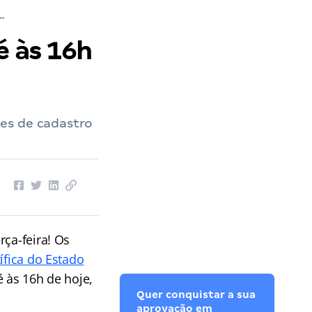
nscrições até às 16h de hoje (04)!
é às 16h
es de cadastro
rça-feira! Os
ífica do Estado
é às 16h de hoje,
Quer conquistar a sua
aprovação em