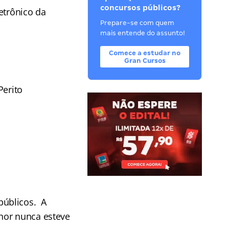
concursos públicos?
etrônico da
Prepare-se com quem
mais entende do assunto!
Comece a estudar no
Gran Cursos
Perito
públicos. A
hor nunca esteve