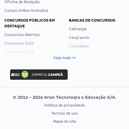
Oficina de Redação
Cursos Online Gratuitos
CONCURSOS PÚBLICOS EM
BANCAS DE CONCURSOS
DESTAQUE
Cebraspe
Concursos Abertos
Cesgranrio
Concursos 2026
Consulplan
Concursos 2025
FCC
Veja mais
Concurso Nacional Unificado
FGV
Concurso Ibama
Idecan
Concurso MPU
Selecon
Editais publicados
Uniase
© 2012 - 2026 Gran Tecnologia e Educação S/A.
Vunesp
Política de privacidade
CONCURSOS POR PROFISSÃO
EXAME DE ORDEM
Termos de uso
Concursos Administrativos
OAB
Mapa do site
Concursos Educação
Prova OAB