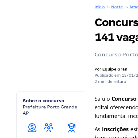
Início
››
Norte
››
Ama
Concurs
141 vaga
Concurso Porto 
Por
Equipe Gran
Publicado em
13/01/
2 min. de leitura
Saiu o
Concurso 
Sobre o concurso
edital oferecend
Prefeitura Porto Grande
AP
fundamental inco
As
inscrições
est
banca organizado