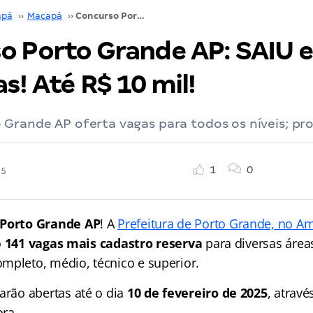
pá
››
Macapá
››
Concurso Porto Grande AP: SAIU edital! 141 vagas! Até R$ 10 mil!
o Porto Grande AP: SAIU ed
s! Até R$ 10 mil!
Grande AP oferta vagas para todos os níveis; pro
1
0
25
Porto Grande AP
! A
Prefeitura de Porto Grande, no A
o
141 vagas mais cadastro reserva
para diversas áreas
mpleto, médio, técnico e superior.
arão abertas até o dia
10 de fevereiro de 2025
, atravé
ra.