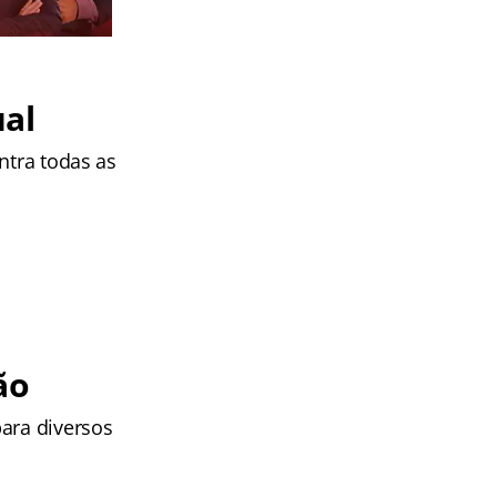
ual
ntra todas as
ão
ara diversos