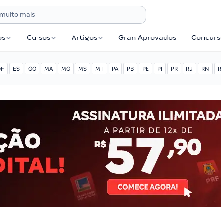
os
Cursos
Artigos
Gran Aprovados
Concurse
DF
ES
GO
MA
MG
MS
MT
PA
PB
PE
PI
PR
RJ
RN
R