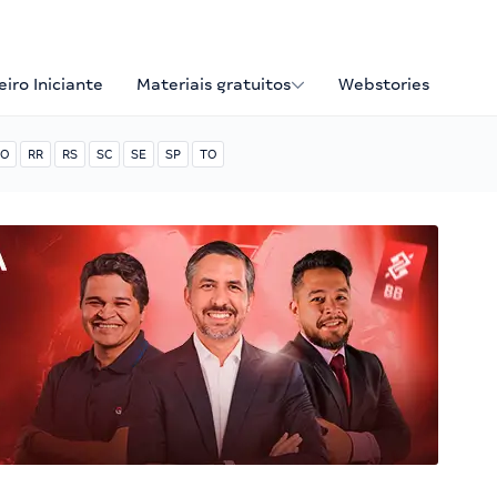
iro Iniciante
Materiais gratuitos
Webstories
O
RR
RS
SC
SE
SP
TO