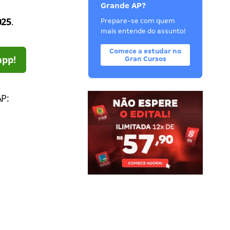
Grande AP?
025
.
Prepare-se com quem
mais entende do assunto!
Comece a estudar no
app!
Gran Cursos
AP: