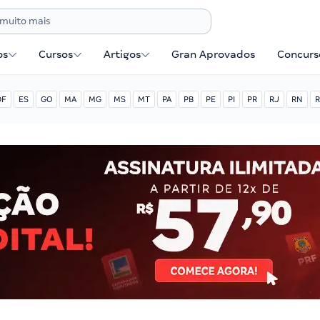
os
Cursos
Artigos
Gran Aprovados
Concurse
DF
ES
GO
MA
MG
MS
MT
PA
PB
PE
PI
PR
RJ
RN
R