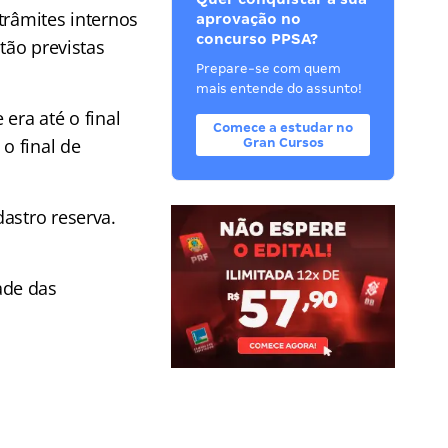
trâmites internos
aprovação no
concurso PPSA?
tão previstas
Prepare-se com quem
mais entende do assunto!
 era até o final
Comece a estudar no
 o final de
Gran Cursos
astro reserva.
ade das