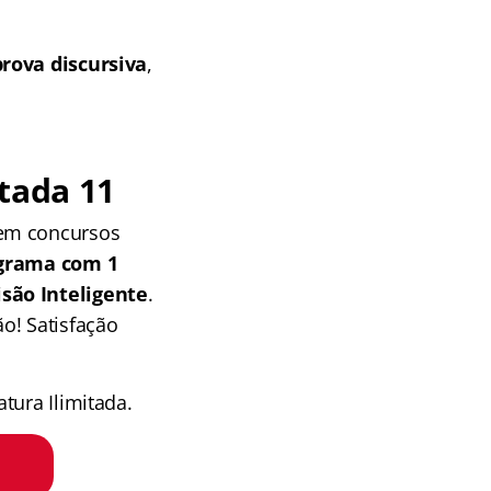
prova discursiva
,
tada 11
 em concursos
grama com 1
isão Inteligente
.
o! Satisfação
tura Ilimitada.