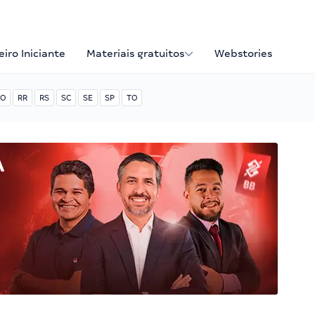
iro Iniciante
Materiais gratuitos
Webstories
O
RR
RS
SC
SE
SP
TO