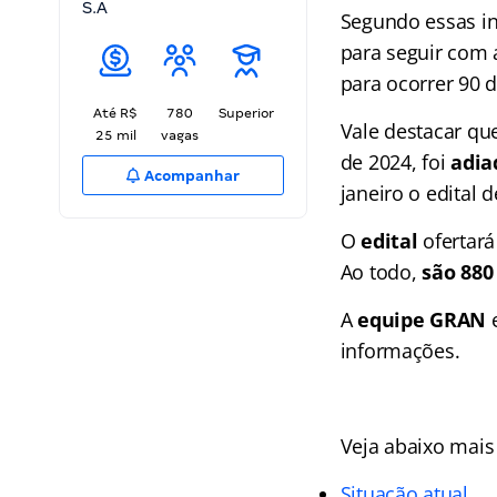
S.A
Segundo essas in
para seguir com a
para ocorrer 90 d
Até R$
780
Superior
Vale destacar qu
25 mil
vagas
de 2024, foi
adia
Acompanhar
janeiro o edital 
O
edital
ofertará
Ao todo,
são 880
A
equipe GRAN
e
informações.
Veja abaixo mais
Situação atual