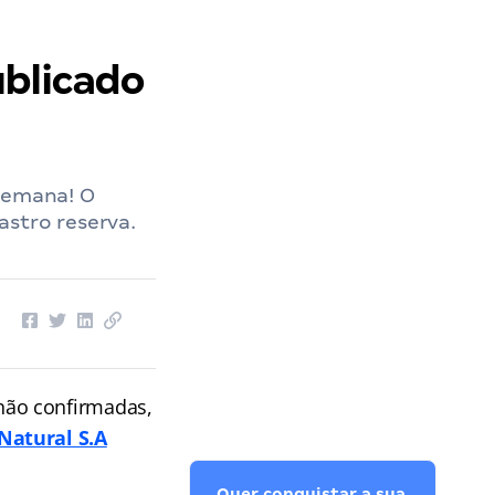
ublicado
 semana! O
astro reserva.
não confirmadas,
Natural S.A
Quer conquistar a sua