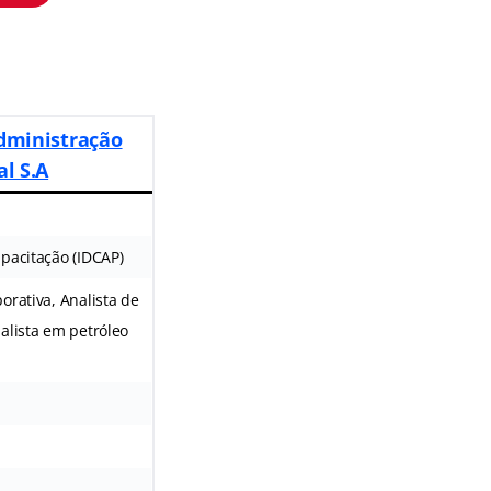
dministração
l S.A
pacitação (IDCAP)
orativa, Analista de
alista em petróleo