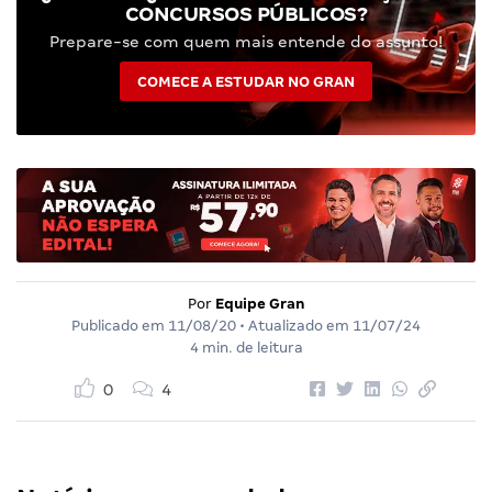
CONCURSOS PÚBLICOS?
Prepare-se com quem mais entende do assunto!
COMECE A ESTUDAR NO GRAN
Por
Equipe Gran
Publicado em
11/08/20
• Atualizado em
11/07/24
4 min. de leitura
0
4