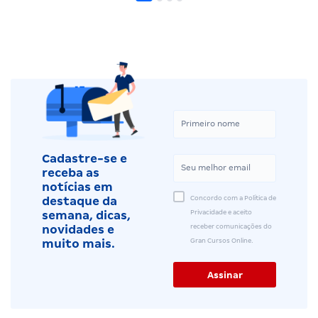
Cadastre-se e
receba as
notícias em
Concordo com a Política de
destaque da
Privacidade e aceito
semana, dicas,
receber comunicações do
novidades e
Gran Cursos Online.
muito mais.