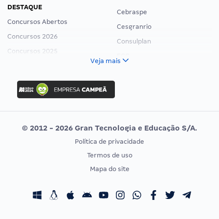
DESTAQUE
Cebraspe
Concursos Abertos
Cesgranrio
Concursos 2026
Consulplan
Concursos 2025
FCC
Veja mais
Concurso Nacional Unificado
FGV
Concurso Ibama
Idecan
Concurso MPU
Selecon
Editais publicados
Uniase
© 2012 - 2026 Gran Tecnologia e Educação S/A.
Vunesp
Política de privacidade
CONCURSOS POR PROFISSÃO
EXAME DE ORDEM
Termos de uso
Concursos Administrativos
OAB
Mapa do site
Concursos Educação
Prova OAB
Concursos Fiscais
Calendário OAB
Concursos Jurídicos
Questões OAB