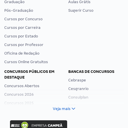
Graduação
Aulas Grátis
Pós-Graduação
Sugerir Curso
Cursos por Concurso
Cursos por Carreira
Cursos por Estado
Cursos por Professor
Oficina de Redação
Cursos Online Gratuitos
CONCURSOS PÚBLICOS EM
BANCAS DE CONCURSOS
DESTAQUE
Cebraspe
Concursos Abertos
Cesgranrio
Concursos 2026
Consulplan
Concursos 2025
FCC
Veja mais
Concurso Nacional Unificado
FGV
Concurso Ibama
Idecan