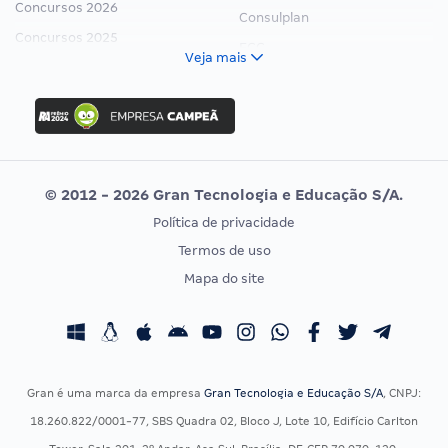
Concursos 2026
Consulplan
Concursos 2025
FCC
Veja mais
Concurso Nacional Unificado
FGV
Concurso Ibama
Idecan
Concurso MPU
Selecon
Editais publicados
Uniase
© 2012 - 2026 Gran Tecnologia e Educação S/A.
Vunesp
Política de privacidade
CONCURSOS POR PROFISSÃO
EXAME DE ORDEM
Termos de uso
Concursos Administrativos
OAB
Mapa do site
Concursos Educação
Prova OAB
Concursos Fiscais
Calendário OAB
Concursos Jurídicos
Questões OAB
Concursos Militares
Recursos OAB
Gran é uma marca da empresa
Gran Tecnologia e Educação S/A
, CNPJ:
Concursos Policiais
Exame de Ordem
18.260.822/0001-77, SBS Quadra 02, Bloco J, Lote 10, Edifício Carlton
Concursos Saúde