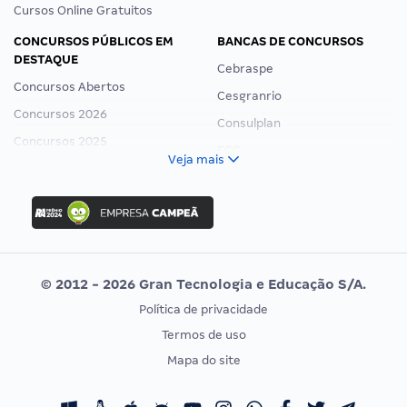
Cursos Online Gratuitos
CONCURSOS PÚBLICOS EM
BANCAS DE CONCURSOS
DESTAQUE
Cebraspe
Concursos Abertos
Cesgranrio
Concursos 2026
Consulplan
Concursos 2025
FCC
Veja mais
Concurso Nacional Unificado
FGV
Concurso Ibama
Idecan
Concurso MPU
Selecon
Editais publicados
Uniase
© 2012 - 2026 Gran Tecnologia e Educação S/A.
Vunesp
Política de privacidade
CONCURSOS POR PROFISSÃO
EXAME DE ORDEM
Termos de uso
Concursos Administrativos
OAB
Mapa do site
Concursos Educação
Prova OAB
Concursos Fiscais
Calendário OAB