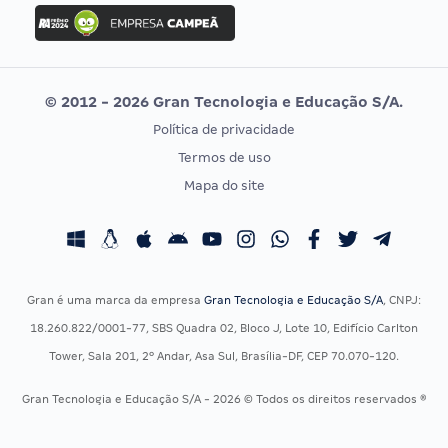
Concurso Ibama
Idecan
Concurso MPU
Selecon
Editais publicados
Uniase
© 2012 - 2026 Gran Tecnologia e Educação S/A.
Vunesp
Política de privacidade
CONCURSOS POR PROFISSÃO
EXAME DE ORDEM
Termos de uso
Concursos Administrativos
OAB
Mapa do site
Concursos Educação
Prova OAB
Concursos Fiscais
Calendário OAB
Concursos Jurídicos
Questões OAB
Concursos Militares
Recursos OAB
Gran é uma marca da empresa
Gran Tecnologia e Educação S/A
, CNPJ:
Concursos Policiais
Exame de Ordem
18.260.822/0001-77, SBS Quadra 02, Bloco J, Lote 10, Edifício Carlton
Concursos Saúde
Tower, Sala 201, 2º Andar, Asa Sul, Brasília-DF, CEP 70.070-120.
Concursos Tribunais
Gran Tecnologia e Educação S/A - 2026 © Todos os direitos reservados ®
Residência Multiprofissional