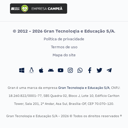
Concurso Ibama
Idecan
Concurso MPU
Selecon
Editais publicados
Uniase
© 2012 - 2026 Gran Tecnologia e Educação S/A.
Vunesp
Política de privacidade
CONCURSOS POR PROFISSÃO
EXAME DE ORDEM
Termos de uso
Concursos Administrativos
OAB
Mapa do site
Concursos Educação
Prova OAB
Concursos Fiscais
Calendário OAB
Concursos Jurídicos
Questões OAB
Concursos Militares
Recursos OAB
Gran é uma marca da empresa
Gran Tecnologia e Educação S/A
, CNPJ:
Concursos Policiais
Exame de Ordem
18.260.822/0001-77, SBS Quadra 02, Bloco J, Lote 10, Edifício Carlton
Concursos Saúde
Tower, Sala 201, 2º Andar, Asa Sul, Brasília-DF, CEP 70.070-120.
Concursos Tribunais
Gran Tecnologia e Educação S/A - 2026 © Todos os direitos reservados ®
Residência Multiprofissional